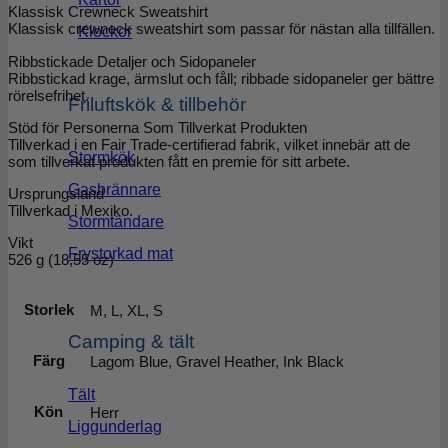
Klassisk Crewneck Sweatshirt
Klassisk crewneck sweatshirt som passar för nästan alla tillfällen.
Klockor
Ribbstickade Detaljer och Sidopaneler
Ribbstickad krage, ärmslut och fåll; ribbade sidopaneler ger bättre
rörelsefrihet.
Friluftskök & tillbehör
Stöd för Personerna Som Tillverkat Produkten
Tillverkad i en Fair Trade-certifierad fabrik, vilket innebär att de
Stormkök
som tillverkat produkten fått en premie för sitt arbete.
Gasbrännare
Ursprungsland
Tillverkad i Mexiko.
Stormtändare
Vikt
Frystorkad mat
526 g (18,55 oz)
Storlek
M, L, XL, S
Camping & tält
Färg
Lagom Blue, Gravel Heather, Ink Black
Tält
Kön
Herr
Liggunderlag