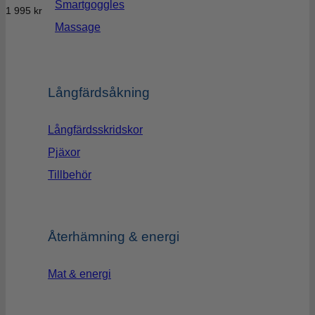
Smartgoggles
1 995
kr
Massage
Långfärdsåkning
Långfärdsskridskor
Pjäxor
Tillbehör
Återhämning & energi
Mat & energi