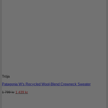
Tröja
Patagonia W’s Recycled Wool-Blend Crewneck Sweater
Det
Det
1 799
kr
1 439
kr
ursprungliga
nuvarande
priset
priset
var:
är: