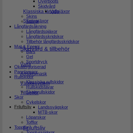
Overboots
Skidvård
Valla
Klassiska längdpjäxor
Skins
Skatepjäxor
Stavar
Långfärdsåkning
Långfärdspjäxor
Långfärdsskridskor
Tillbehör långfärdsskridskor
Mat & Energi
Skidvård & tillbehör
Bars
Gel
Sportdryck
Valla
Okatergoriserad
Pannlampor
Ansiktsmask
Rullskidor
Klassiska rullskidor
Vätskesystem
Rullskidstavar
Skaterullskidor
Tillbehör
Skor
Cykelskor
Friluftsliv
Landssvägskor
MTB-skor
Löparskor
Tofflor
Topptur
Friluftsliv
Toppturspjäxor