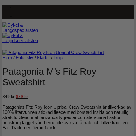
Skip
to
content
Hem
/
Friluftsliv
/
Kläder
/
Tröja
Patagonia M’s Fitz Roy
Sweatshirt
Det
Det
849
kr
689
kr
ursprungliga
nuvarande
Patagonias Fitz Roy Icon Uprisal Crew Sweatshirt är tillverkad av
priset
priset
100% återvunnen stickad fleece med borstad insida och naturlig
var:
är:
stretch. Genom att använda tygrester och återvunna flaskor
849 kr.
689 kr.
minskar plagget vårt beroende av nya råmaterial. Tillverkad i en
Fair Trade-certifierad fabrik.