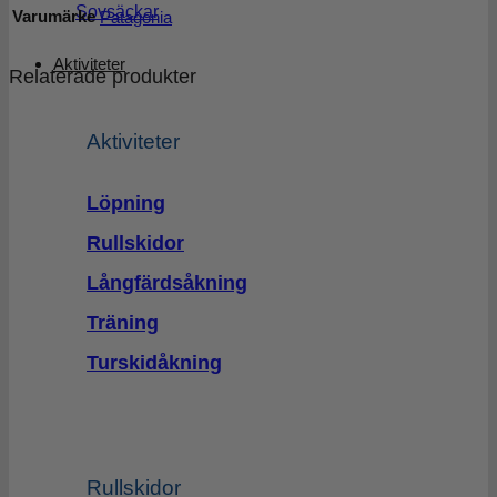
Sovsäckar
Varumärke
Patagonia
Aktiviteter
Relaterade produkter
Aktiviteter
Löpning
Rullskidor
Långfärdsåkning
Träning
Turskidåkning
Rullskidor