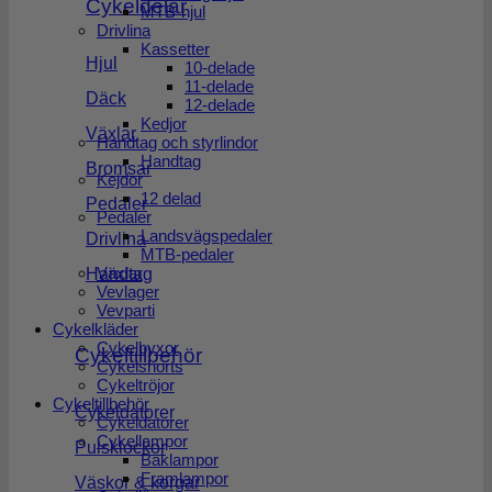
Cykeldelar
MTB-hjul
Drivlina
Kassetter
Hjul
10-delade
11-delade
Däck
12-delade
Kedjor
Växlar
Handtag och styrlindor
Handtag
Bromsar
Kejdor
12 delad
Pedaler
Pedaler
Landsvägspedaler
Drivlina
MTB-pedaler
Växlar
Handtag
Vevlager
Vevparti
Cykelkläder
Cykelbyxor
Cykeltillbehör
Cykelshorts
Cykeltröjor
Cykeltillbehör
Cykeldatorer
Cykeldatorer
Cykellampor
Pulsklockor
Baklampor
Framlampor
Väskor & korgar