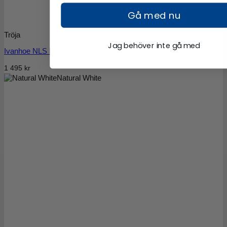
Gå med nu
Tröja
Jag behöver inte gå med
Ivanhoe NLS Holly
1 495
kr
Natural White