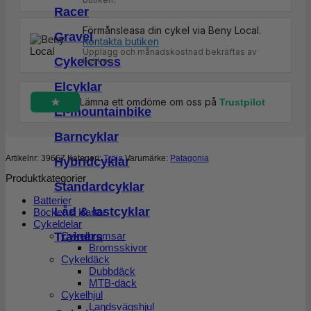
Racer
Förmånsleasa din cykel via Beny Local.
Gravel
Kontakta butiken
Upplägg och månadskostnad bekräftas av
Cykelcross
butiken.
Elcyklar
Lämna ett omdöme om oss på
Trustpilot
El-mountainbike
Barncyklar
Artikelnr:
39667
Kategori:
Tröja
Varumärke:
Patagonia
Hybridcyklar
Produktkategorier
Standardcyklar
Batterier
Låd & lastcyklar
Böcker & Kartor
Cykeldelar
Trainers
Cykelbromsar
Bromsskivor
Cykeldäck
Dubbdäck
MTB-däck
Cykelhjul
Landsvägshjul