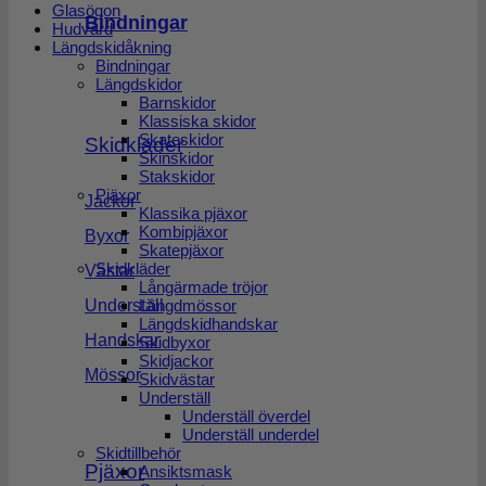
Glasögon
Bindningar
Hudvård
Längdskidåkning
Bindningar
Längdskidor
Barnskidor
Klassiska skidor
Skateskidor
Skidkläder
Skinskidor
Stakskidor
Pjäxor
Jackor
Klassika pjäxor
Kombipjäxor
Byxor
Skatepjäxor
Skidkläder
Västar
Långärmade tröjor
Längdmössor
Underställ
Längdskidhandskar
Handskar
Skidbyxor
Skidjackor
Mössor
Skidvästar
Underställ
Underställ överdel
Underställ underdel
Skidtillbehör
Pjäxor
Ansiktsmask