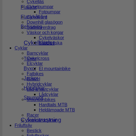
Cykellås
Cykelpumpar
Flaskor
Fotpumpar
Cykelvård
Flaskhållare
Downhill glasögon
Belysning
Sadelöverdrag
Väskor och korgar
Cykelväskor
Cykelkläder
Sadelväska
Cyklar
Barncyklar
Cykelcross
Tröjor
Elcyklar
Byxor
El mountainbike
Fatbikes
Jackor
Gravel
Hybridcyklar
Handskar
Låd & lastcyklar
Lådcyklar
Strumpor
Mountainbikes
Hardtails MTB
Heldämpade MTB
Racer
Cykelutrustning
Standardcyklar
Friluftsliv
Bestick
Friluftsskor