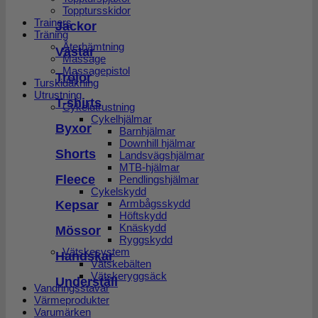
Topptursskidor
Trainers
Jackor
Träning
Återhämtning
Västar
Massage
Massagepistol
Tröjor
Turskidåkning
Utrustning
T-shirts
Cykelutrustning
Cykelhjälmar
Byxor
Barnhjälmar
Downhill hjälmar
Shorts
Landsvägshjälmar
MTB-hjälmar
Fleece
Pendlingshjälmar
Cykelskydd
Armbågsskydd
Kepsar
Höftskydd
Knäskydd
Mössor
Ryggskydd
Vätskesystem
Handskar
Vätskebälten
Vätskeryggsäck
Underställ
Vandringsstavar
Värmeprodukter
Varumärken