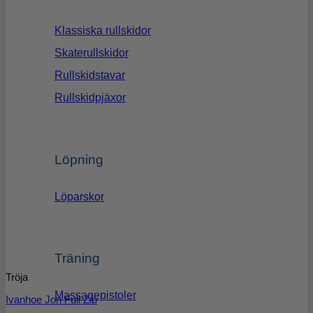
Klassiska rullskidor
Skaterullskidor
Rullskidstavar
Rullskidpjäxor
Löpning
Löparskor
Träning
Tröja
Massagepistoler
Ivanhoe Jon Full Zip