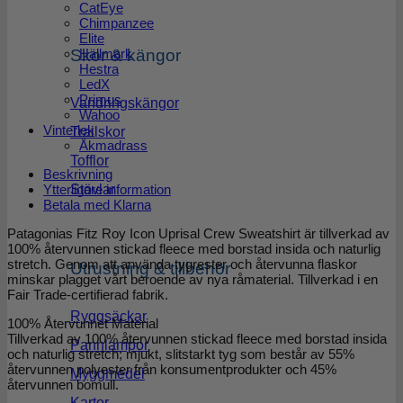
CatEye
Chimpanzee
Elite
Hällmark
Skor & kängor
Hestra
LedX
Primus
Vandringskängor
Wahoo
Vinterlek
Trailskor
Åkmadrass
Tofflor
Beskrivning
Stövlar
Ytterligare information
Betala med Klarna
Patagonias Fitz Roy Icon Uprisal Crew Sweatshirt är tillverkad av
100% återvunnen stickad fleece med borstad insida och naturlig
stretch. Genom att använda tygrester och återvunna flaskor
Utrustning & tillbehör
minskar plagget vårt beroende av nya råmaterial. Tillverkad i en
Fair Trade-certifierad fabrik.
Ryggsäckar
100% Återvunnet Material
Tillverkad av 100% återvunnen stickad fleece med borstad insida
Pannlampor
och naturlig stretch; mjukt, slitstarkt tyg som består av 55%
återvunnen polyester från konsumentprodukter och 45%
Myggmedel
återvunnen bomull.
Kartor