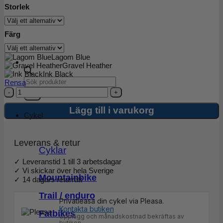
Storlek
Färg
Lagom Blue
Gravel Heather
Ink Black
Products
Rensa
search
Patagonia
M's
Fitz
Lägg till i varukorg
Cykel
Roy
Sweatshirt
mängd
Leverans & retur
Cyklar
✓ Leveranstid 1 till 3 arbetsdagar
✓ Vi skickar över hela Sverige
Mountainbike
✓ 14 dagars returrätt
Trail / enduro
Privatleasa din cykel via Pleasa.
Kontakta butiken
Fatbikes
Upplägg och månadskostnad bekräftas av
butiken.