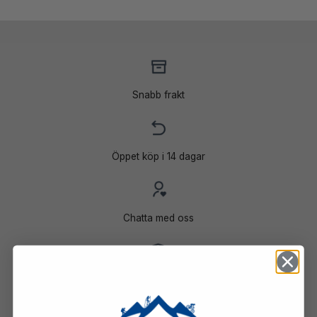
Snabb frakt
Öppet köp i 14 dagar
Chatta med oss
Trygga betalningar med Klarna