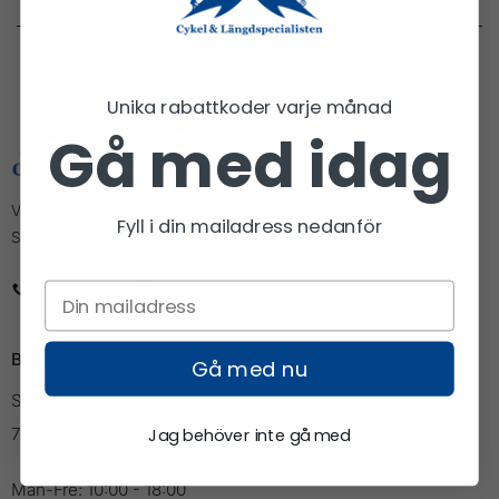
Unika rabattkoder varje månad
Gå med idag
Vi är den lilla cykel och längdbutiken med den stora kunskapen.
Fyll i din mailadress nedanför
Stolt partner åt Vasaloppet och Vansbrosimningen.
023-63862
info@cykellangd.se
Butiken i Falun
Gå med nu
Slaggatan 11
Jag behöver inte gå med
791 71 Falun
Mån-Fre: 10:00 - 18:00