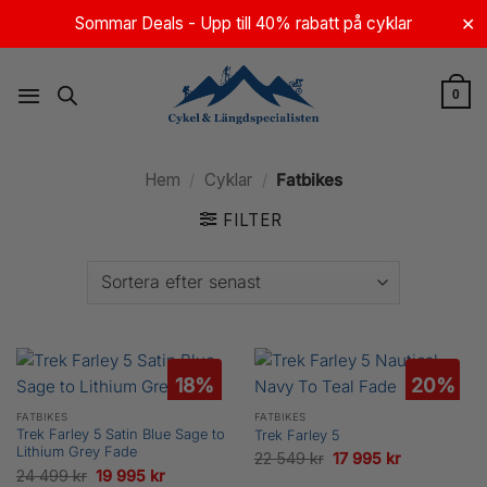
Skip
Sommar Deals - Upp till 40% rabatt på cyklar
✕
to
content
0
Hem
/
Cyklar
/
Fatbikes
FILTER
18%
20%
FATBIKES
FATBIKES
Trek Farley 5 Satin Blue Sage to
Trek Farley 5
Lithium Grey Fade
Det
Det
22 549
kr
17 995
kr
Det
Det
24 499
kr
19 995
kr
ursprungliga
nuvarande