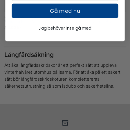
Gå med nu
LÅNGFÄRDSSKRIDSKOR
LÅNGFÄRDSSKRIDSKOR
Zandstra Blade Mont BC
Zandstra Track Mont BC
Jag behöver inte gå med
3 400
kr
2 999
kr
Långfärdsåkning
Att åka långfärdsskridskor är ett perfekt sätt att uppleva
vinterhalvåret utomhus på isarna. För att åka på ett säkert
sätt bör långfärdsskridskoturen komplettereras
säkerhetsutrustning så som isdubb och säkerhetslina.