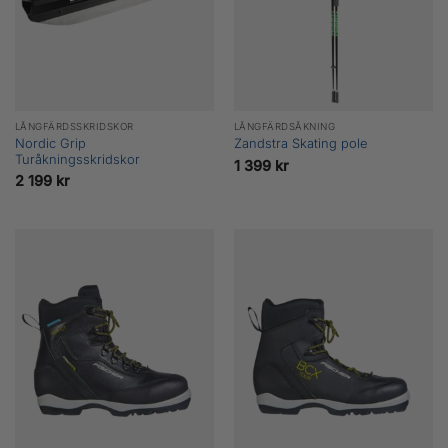
LÅNGFÄRDSSKRIDSKOR
LÅNGFÄRDSÅKNING
Nordic Grip
Zandstra Skating pole
Turåkningsskridskor
1 399
kr
2 199
kr