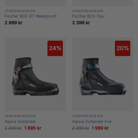
LÅNGFÄRDSPJÄXOR
LÅNGFÄRDSPJÄXOR
Fischer BCX GT Waterproof
Fischer BCX Tour
2 999
kr
2 399
kr
24%
20%
LÅNGFÄRDSPJÄXOR
LÅNGFÄRDSPJÄXOR
Alpina Outlander
Alpina Outlander Eve
Det
Det
Det
Det
2 499
kr
1 895
kr
2 499
kr
1 999
kr
ursprungliga
nuvarande
ursprungliga
nuvarande