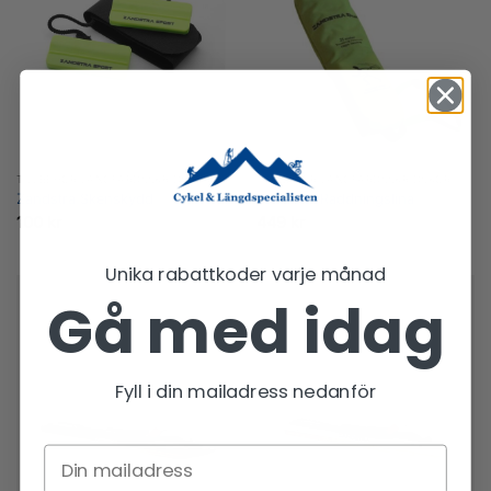
TILLBEHÖR LÅNGFÄRDSSKRIDSKOR
TILLBEHÖR LÅNGFÄRDSSKRIDSKOR
Zandstra Skenskydd
Zandstra Räddningslina
100
kr
449
kr
Unika rabattkoder varje månad
Gå med idag
Fyll i din mailadress nedanför