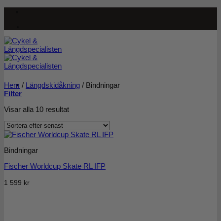
Skip
to
content
Hem
/
Längdskidåkning
/
Bindningar
Filter
Sortera
Visar alla 10 resultat
efter
senaste
Bindningar
Fischer Worldcup Skate RL IFP
1 599
kr