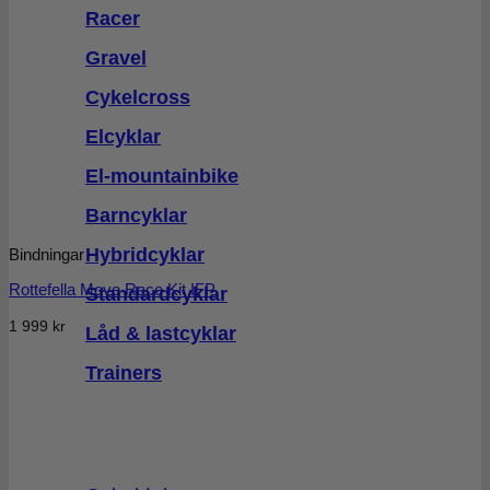
Racer
Gravel
Cykelcross
Elcyklar
El-mountainbike
Barncyklar
Hybridcyklar
Bindningar
Rottefella Move Race Kit IFP
Standardcyklar
1 999
kr
Låd & lastcyklar
Trainers