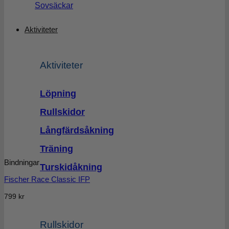
Sovsäckar
Aktiviteter
Aktiviteter
Löpning
Rullskidor
Långfärdsåkning
Träning
Bindningar
Turskidåkning
Fischer Race Classic IFP
799
kr
Rullskidor