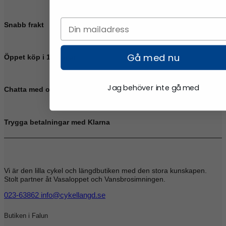
Snabb frakt
Gå med nu
Öppet köp i 14 dagar
Jag behöver inte gå med
Chatta med oss
Trygga betalningar med Klarna
Vi är den lilla cykel och längdbutiken med den stora kunskapen.
Stolt partner åt Vasaloppet och Vansbrosimningen.
023-63862
info@cykellangd.se
Butiken i Falun