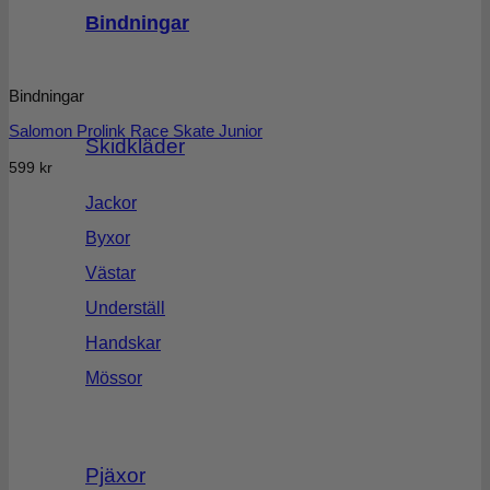
Bindningar
Bindningar
Salomon Prolink Race Skate Junior
Skidkläder
599
kr
Jackor
Byxor
Västar
Underställ
Handskar
Mössor
Pjäxor