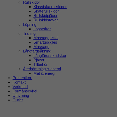
Rullskidor
Klassiska rullskidor
Skaterullskidor
Rullskidpjäxor
Rullskidstavar
Löpning
Löparskor
Träning
Massagepistol
Smartgoggles
Massage
Långfärdsåkning
Långfärdsskridskor
Pjäxor
Tillbehör
Återhämtning & energi
Mat & energi
Presentkort
Kontakt
Verkstad
Förmånscykel
Uthyrning
Outlet