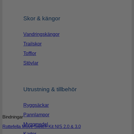
Skor & kängor
Vandringskängor
Trailskor
Tofflor
Stövlar
Utrustning & tillbehör
Ryggsäckar
Pannlampor
Bindningar
Myggmedel
Rottefella Move Switch Kit NIS 2.0 & 3.0
Kartor