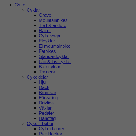
Cykel
Cyklar
Gravel
Mountainbikes
Trail & enduro
Racer
Cykelvagn
Elcyklar
El mountainbike
Fatbikes
Standardcyklar
Låd & lastcyklar
Barncyklar
Trainers
Cykeldelar
Hjul
Däck
Bromsar
Förvaring
Drivlina
Växlar
Pedaler
Handtag
Cykeltillbehör
Cykeldatorer
Pulsklockor