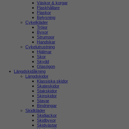
Väskor & korgar
Flaskhållare
Flaskor
Belysning
Cykelkläder
Tröjor
Byxor
Strumpor
Handskar
Cykelutrustning
Hjälmar
Skor
Skydd
Glasögon
Längdskidåkning
Längdskidor
Klassiska skidor
Skateskidor
Stakskidor
Skinskidor
Stavar
Bindningar
Skidkläder
Skidjackor
Skidbyxor
Skidvästar