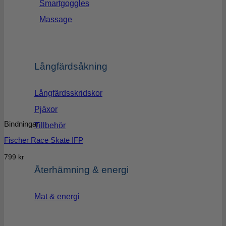
Smartgoggles
Massage
Långfärdsåkning
Långfärdsskridskor
Pjäxor
Bindningar
Tillbehör
Fischer Race Skate IFP
799
kr
Återhämning & energi
Mat & energi