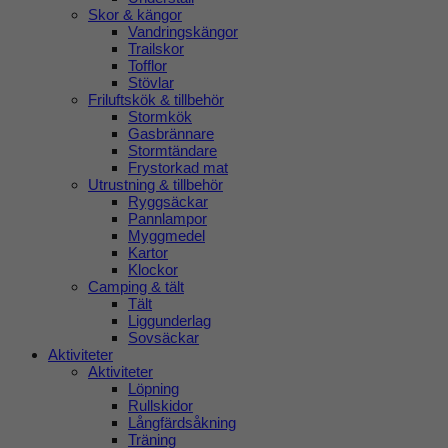
Skor & kängor
Vandringskängor
Trailskor
Tofflor
Stövlar
Friluftskök & tillbehör
Stormkök
Gasbrännare
Stormtändare
Frystorkad mat
Utrustning & tillbehör
Ryggsäckar
Pannlampor
Myggmedel
Kartor
Klockor
Camping & tält
Tält
Liggunderlag
Sovsäckar
Aktiviteter
Aktiviteter
Löpning
Rullskidor
Långfärdsåkning
Träning