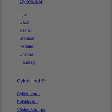
Cykeldelar
Hjul
Däck
Växlar
Bromsar
Pedaler
Drivlina
Handtag
Cykeltillbehör
Cykeldatorer
Pulsklockor
Väskor & korgar