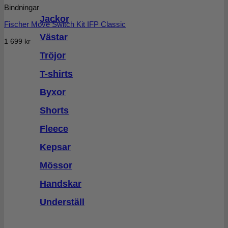
Bindningar
Jackor
Fischer Move Switch Kit IFP Classic
Västar
1 699
kr
Tröjor
T-shirts
Byxor
Shorts
Fleece
Kepsar
Mössor
Handskar
Underställ