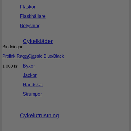
Flaskor
Flaskhållare
Belysning
Cykelkläder
Bindningar
Prolink Race Classic Blue/Black
Tröjor
Byxor
1 000
kr
Jackor
Handskar
Strumpor
Cykelutrustning