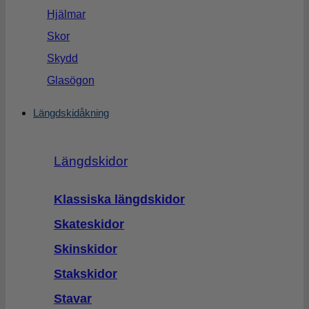
Hjälmar
Skor
Skydd
Glasögon
Längdskidåkning
Längdskidor
Klassiska längdskidor
Skateskidor
Skinskidor
Stakskidor
Stavar