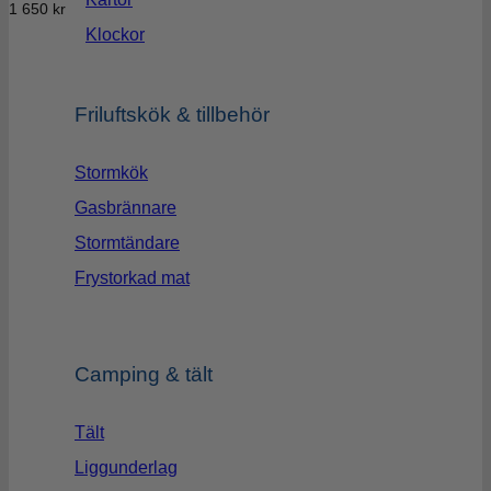
1 650
kr
Klockor
Friluftskök & tillbehör
Stormkök
Gasbrännare
Stormtändare
Frystorkad mat
Camping & tält
Tält
Liggunderlag