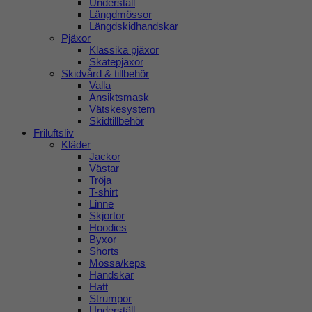
Underställ
Längdmössor
Längdskidhandskar
Pjäxor
Klassika pjäxor
Skatepjäxor
Skidvård & tillbehör
Valla
Ansiktsmask
Vätskesystem
Skidtillbehör
Friluftsliv
Kläder
Jackor
Västar
Tröja
T-shirt
Linne
Skjortor
Hoodies
Byxor
Shorts
Mössa/keps
Handskar
Hatt
Strumpor
Underställ