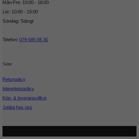
Mån-Fre: 10:00 - 18:00
Lör: 10:00 - 15:00
Söndag: Stängt
Telefon:
079-585 55 30
Sidor
Returpolicy
Integritetspolicy
Köp- & leveransvillkor
Jobba hos oss
Copyright 2026 ©
Cykel och Längdspecialisten
| Org.nr:
559208-3363