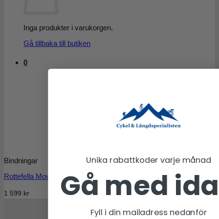
Inga produkter i varukorgen.
Gå tillbaka till butiken
0
Unika rabattkoder varje månad
Bindningar
Gå med id
Rottefella Move Switch Kit IFP
1 599
kr
Fyll i din mailadress nedanför