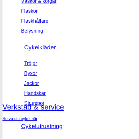
Väskor & korgar
Flaskor
Flaskhållare
Belysning
Cykelkläder
Tröjor
Byxor
Jackor
Handskar
Strumpor
Verkstad & service
Serva din cykel här
Cykelutrustning