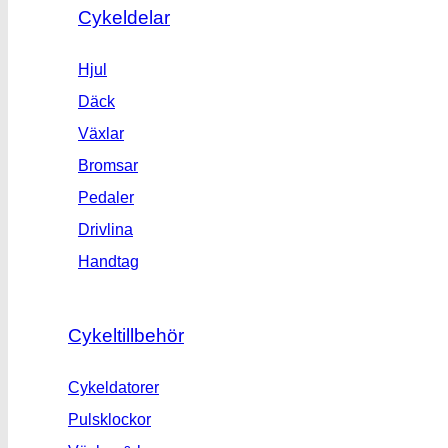
Cykeldelar
Hjul
Däck
Växlar
Bromsar
Pedaler
Drivlina
Handtag
Cykeltillbehör
Cykeldatorer
Pulsklockor