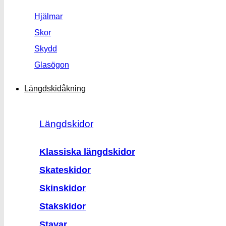
Hjälmar
Skor
Skydd
Glasögon
Längdskidåkning
Längdskidor
Klassiska längdskidor
Skateskidor
Skinskidor
Stakskidor
Stavar