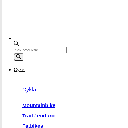
Products
search
Cykel
Cyklar
Mountainbike
Trail / enduro
Fatbikes