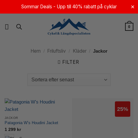
Skip
Sommar Deals - Upp till 40% rabatt på cyklar
✕
to
content
0
Hem
Friluftsliv
Kläder
/
/
/
Jackor
FILTER
25%
JACKOR
Patagonia W’s Houdini Jacket
1 299
kr