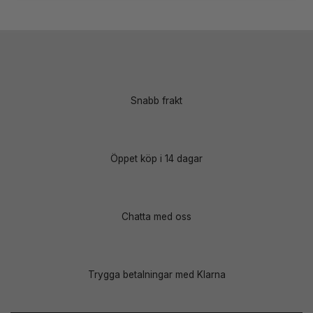
4
4
4
2
999 kr.
199 kr.
799 kr.
995 kr.
Snabb frakt
Öppet köp i 14 dagar
Chatta med oss
Trygga betalningar med Klarna