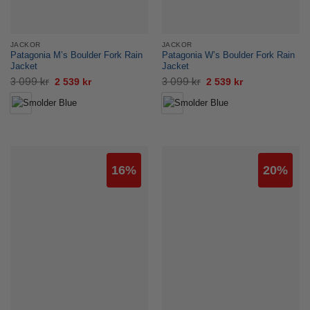
JACKOR
JACKOR
Patagonia M’s Boulder Fork Rain
Patagonia W’s Boulder Fork Rain
Jacket
Jacket
Det
Det
Det
Det
3 099
kr
3 099
kr
2 539
kr
2 539
kr
ursprungliga
nuvarande
ursprungliga
nuvarande
priset
priset
priset
priset
var:
är:
var:
är:
3
2
3
2
099 kr.
539 kr.
099 kr.
539 kr.
16%
20%