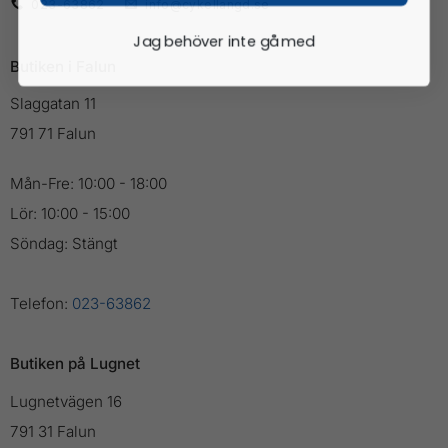
023-63862
info@cykellangd.se
Jag behöver inte gå med
Butiken i Falun
Slaggatan 11
791 71 Falun
Mån-Fre: 10:00 - 18:00
Lör: 10:00 - 15:00
Söndag: Stängt
Telefon:
023-63862
Butiken på Lugnet
Lugnetvägen 16
791 31 Falun