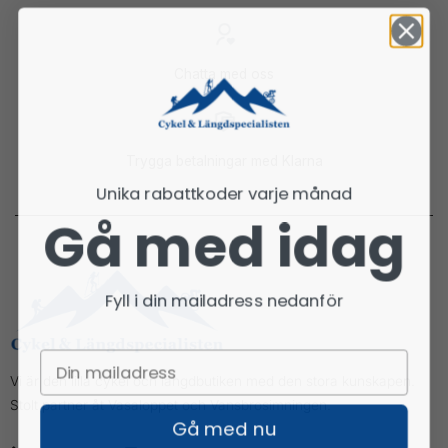
Chatta med oss
Trygga betalningar med Klarna
Unika rabattkoder varje månad
Gå med idag
Fyll i din mailadress nedanför
Vi är den lilla cykel och längdbutiken med den stora kunskapen.
Stolt partner åt Vasaloppet och Vansbrosimningen.
Gå med nu