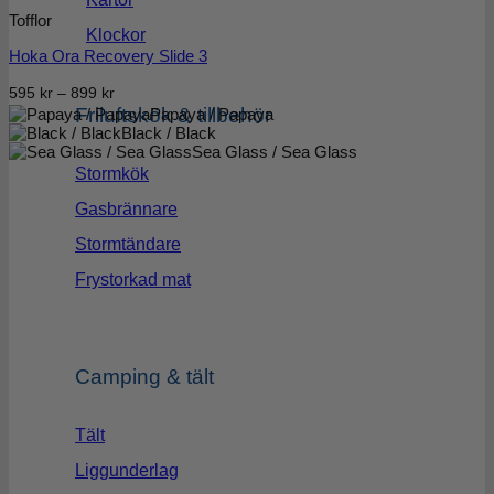
Tofflor
Klockor
Hoka Ora Recovery Slide 3
Prisintervall:
595
kr
–
899
kr
Friluftskök & tillbehör
Papaya / Papaya
595 kr
Black / Black
till
Sea Glass / Sea Glass
899 kr
Stormkök
Gasbrännare
Stormtändare
Frystorkad mat
Camping & tält
Tält
Liggunderlag