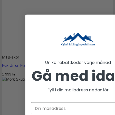
MTB-skor
Unika rabattkoder varje månad
Fox Union Flat
Gå med id
1 999
kr
Mörk Skuggrå
Fyll i din mailadress nedanför