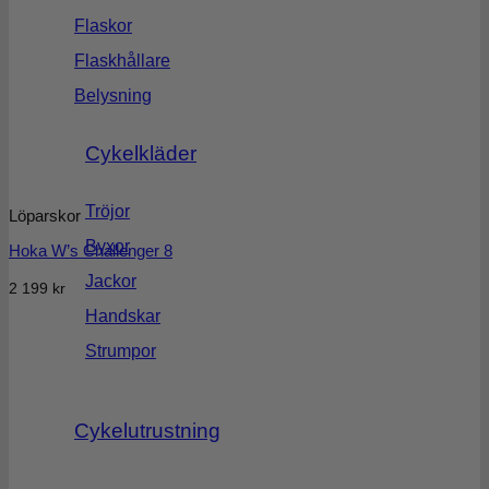
Flaskor
Flaskhållare
Belysning
Cykelkläder
Tröjor
Löparskor
Byxor
Hoka W’s Challenger 8
Jackor
2 199
kr
Handskar
Strumpor
Cykelutrustning