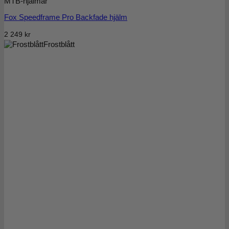
MTB-hjälmar
Fox Speedframe Pro Backfade hjälm
2 249
kr
Frostblått