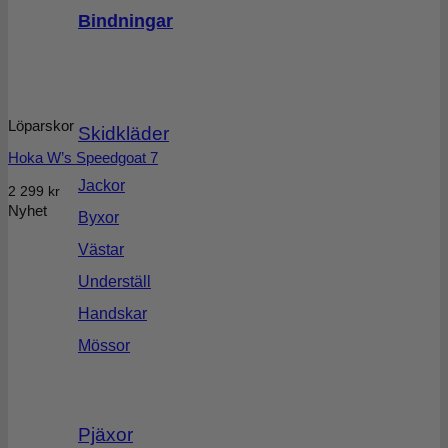
Bindningar
Löparskor
Skidkläder
Hoka W’s Speedgoat 7
Jackor
2 299
kr
Nyhet
Byxor
Västar
Underställ
Handskar
Mössor
Pjäxor