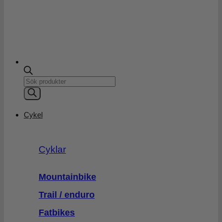
62
56
999 kr.
995 kr.
Products
search
Cykel
Cyklar
Mountainbike
Trail / enduro
Fatbikes