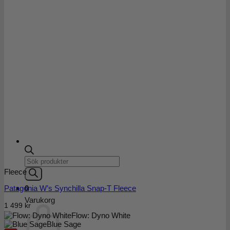
Products
search
Fleece
Patagonia W’s Synchilla Snap-T Fleece
0
Varukorg
1 499
kr
Flow: Dyno White
Blue Sage