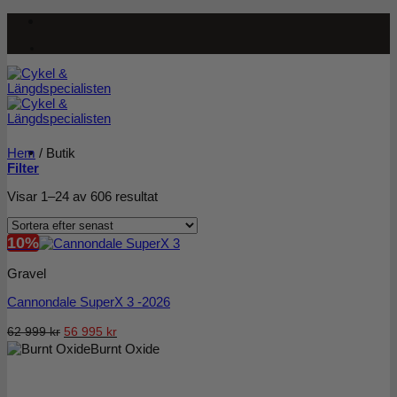
Skip
to
content
Hem
/
Butik
Filter
Sortera
Visar 1–24 av 606 resultat
efter
senaste
10%
Gravel
Cannondale SuperX 3 -2026
Det
Det
62 999
kr
56 995
kr
Burnt Oxide
ursprungliga
nuvarande
priset
priset
var:
är: