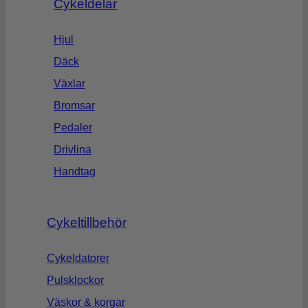
Cykeldelar
Hjul
Däck
Växlar
Bromsar
Pedaler
Drivlina
Handtag
Cykeltillbehör
Cykeldatorer
Pulsklockor
Väskor & korgar