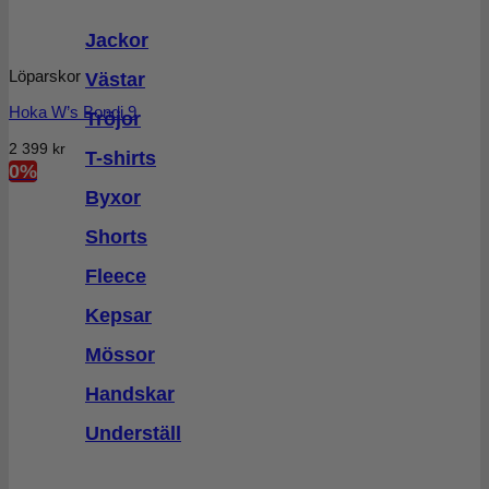
Jackor
Löparskor
Västar
Hoka W’s Bondi 9
Tröjor
2 399
kr
T-shirts
0%
Byxor
Shorts
Fleece
Kepsar
Mössor
Handskar
Underställ