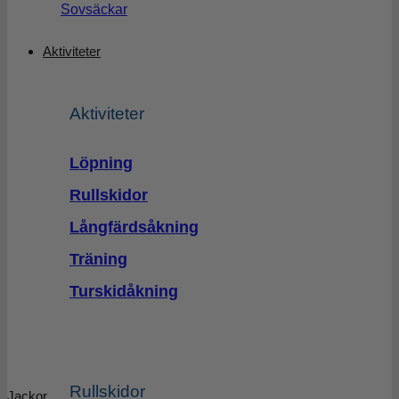
Sovsäckar
Aktiviteter
Aktiviteter
Löpning
Rullskidor
Långfärdsåkning
Träning
Turskidåkning
Rullskidor
Jackor