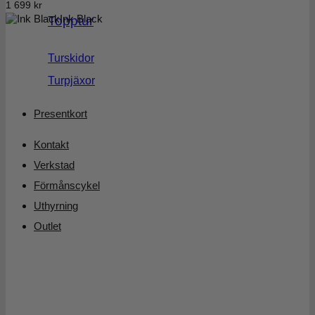
1 699
kr
Ink Black
Topptur
Turskidor
Turpjäxor
Presentkort
Kontakt
Verkstad
Förmånscykel
Uthyrning
Outlet