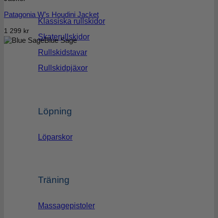
Patagonia W’s Houdini Jacket
Klassiska rullskidor
1 299
kr
Skaterullskidor
Blue Sage
Rullskidstavar
Rullskidpjäxor
Löpning
Löparskor
Träning
Massagepistoler