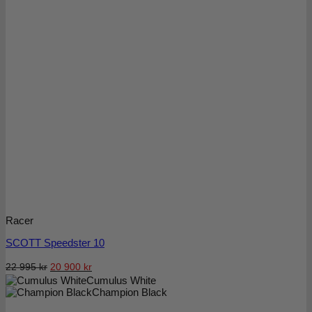
Racer
SCOTT Speedster 10
Det
Det
22 995
kr
20 900
kr
Cumulus White
ursprungliga
nuvarande
Champion Black
priset
priset
var:
är: