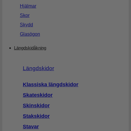
Hjälmar
Skor
Skydd
Glasögon
Längdskidåkning
Längdskidor
Klassiska längdskidor
Skateskidor
Skinskidor
Stakskidor
Stavar