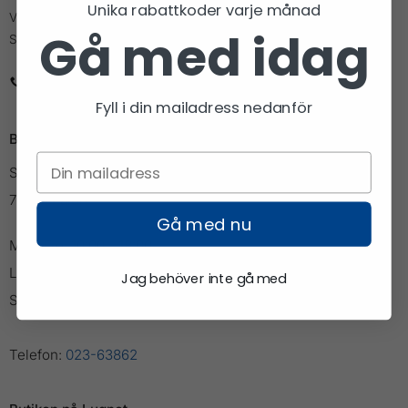
Unika rabattkoder varje månad
Vi är den lilla cykel och längdbutiken med den stora kunskapen.
Gå med idag
Stolt partner åt Vasaloppet och Vansbrosimningen.
023-63862
info@cykellangd.se
Fyll i din mailadress nedanför
Butiken i Falun
Slaggatan 11
791 71 Falun
Gå med nu
Mån-Fre: 10:00 - 18:00
Lör: 10:00 - 15:00
Jag behöver inte gå med
Söndag: Stängt
Telefon:
023-63862