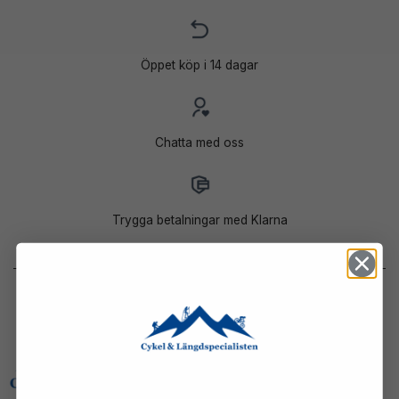
Öppet köp i 14 dagar
Chatta med oss
Trygga betalningar med Klarna