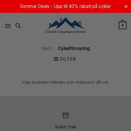
Skip
Sommar Deals - Upp till 40% rabatt på cyklar
✕
to
content
0
Hem
/
Cykelförvaring
FILTER
Inga produkter hittades som motsvarar ditt val.
Snabb frakt