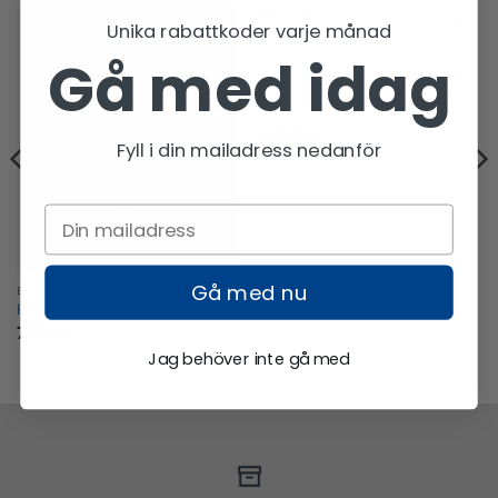
Unika rabattkoder varje månad
Gå med idag
BINDNINGAR
Rottefella Move Switch Kit NIS
2.0 & 3.0
1 650
kr
Fyll i din mailadress nedanför
Gå med nu
BINDNINGAR
Fischer Race Classic IFP
799
kr
Jag behöver inte gå med