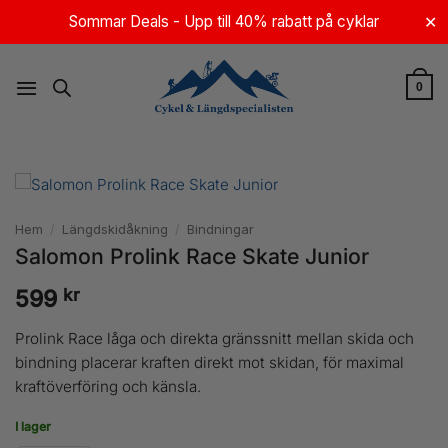
Skip
Sommar Deals - Upp till 40% rabatt på cyklar
✕
to
content
0
Hem
/
Längdskidåkning
/
Bindningar
Salomon Prolink Race Skate Junior
kr
599
Prolink Race låga och direkta gränssnitt mellan skida och
bindning placerar kraften direkt mot skidan, för maximal
kraftöverföring och känsla.
I lager