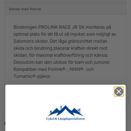
Betala med Klarna
Bindningen PROLINK RACE JR SK monteras på
optimal plats för att få ut så mycket som möjligt av
Salomons skidor. Det låga gränssnittet mellan
skida och bindning placerar kraften direkt mot
skidan, för maximal kraftöverföring och känsla.
Dessutom kan den utökas för barn och juniorer.
Kompatibel med Prolink®-, NNN®- och
Turnamic®-pjäxor.
Bindningen är även optimerad för rullskidor.
RELATERADE PRODUKTER