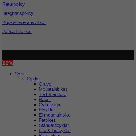
Returpolicy
Integritetspolicy
Köp- & leveransvillkor
Jobba hos oss
Copyright 2026 ©
Cykel och Längdspecialisten
| Org.nr:
559208-3363
20%
Cykel
Cyklar
Gravel
Mountainbikes
Trail & enduro
Racer
Cykelvagn
Elcyklar
El mountainbike
Fatbikes
Standardcyklar
Låd & lastcyklar
Barncyklar