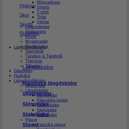
Mössa/keps
Hjälmar
Shorts
T-shirt
Skor
Tröja
Västar
Skydd
Liggunderlag
Matlagning
Glasögon
Mugg
Myggmedel
Ryggsäckar
Längdskidåkning
Stormkök
Tändare & Tändstål
Thermos
Tillbehör
Längdskidor
Glasögon
Hudvård
Längdskidåkning
Klassiska längdskidor
Bindningar
Längdskidor
Skateskidor
Barnskidor
Klassiska skidor
Skinskidor
Skateskidor
Skinskidor
Stakskidor
Stakskidor
Pjäxor
Stavar
Klassika pjäxor