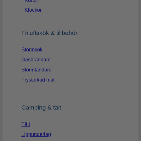
Klockor
Friluftskök & tillbehör
Stormkök
Gasbrännare
Stormtändare
Frystorkad mat
Camping & tält
Tält
Liggunderlag