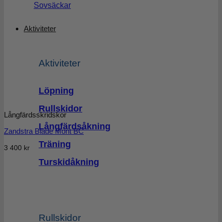
Sovsäckar
Aktiviteter
Aktiviteter
Löpning
Rullskidor
Långfärdsskridskor
Långfärdsåkning
Zandstra Blade Mont BC
Träning
3 400
kr
Turskidåkning
Rullskidor