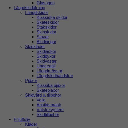
Glasögon
Längdskidåkning
Längdskidor
Klassiska skidor
Skateskidor
Stakskidor
Skinskidor
Stavar
Bindningar
Skidkläder
Skidjackor
Skidbyxor
Skidvästar
Underställ
Längdmössor
Längdskidhandskar
Pjäxor
Klassika pjäxor
Skatepjäxor
Skidvård & tillbehör
Valla
Ansiktsmask
Vätskesystem
Skidtillbehör
Friluftsliv
Kläder