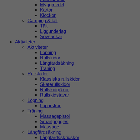
Myggmedel
Kartor
Klockor
Camping & tält
Tält
Liggunderlag
Sovsäckar
Aktiviteter
Aktiviteter
Löpning
Rullskidor
Långfärdsåkning
Träning
Rullskidor
Klassiska rullskidor
Skaterullskidor
Rullskidpjäxor
Rullskidstavar
Löpning
Löparskor
Träning
Massagepistol
Smartgoggles
Massage
Långfärdsåkning
Långfärdsskridskor