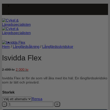
Skip
to
content
Hem
/
Långfärdsåkning
/
Långfärdsskridskor
Isvidda Flex
Det
Det
2 499
kr
2 000
kr
ursprungliga
nuvarande
Isvidda Flex är för de som vill åka med lös häl. En långfärdsskridsko
priset
priset
som är lätt och prisvärd.
var:
är:
2
2
Storlek
499 kr.
000 kr.
Rensa
Isvidda
Flex