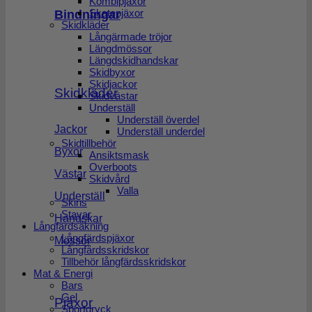
Kombipjäxor
Bindningar
Skatepjäxor
Skidkläder
Långärmade tröjor
Längdmössor
Längdskidhandskar
Skidbyxor
Skidjackor
Skidkläder
Skidvästar
Underställ
Underställ överdel
Jackor
Underställ underdel
Skidtillbehör
Byxor
Ansiktsmask
Overboots
Västar
Skidvård
Valla
Underställ
Skins
Stavar
Handskar
Långfärdsåkning
Långfärdspjäxor
Mössor
Långfärdsskridskor
Tillbehör långfärdsskridskor
Mat & Energi
Bars
Gel
Pjäxor
Sportdryck