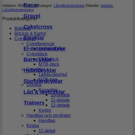
Racer
Artikelnr:
9005-301-6
Kategori:
Långfärdsskridskor
Etiketter:
Isvidda
,
Långfärdsskridskor
Gravel
Produktkategorier
Cykelcross
Batterier
Böcker & Kartor
Elcyklar
Cykeldelar
Cykelbromsar
El-mountainbike
Bromsskivor
Cykeldäck
Barncyklar
Dubbdäck
MTB-däck
Cykelhjul
Hybridcyklar
Landsvägshjul
MTB-hjul
Standardcyklar
Drivlina
Kassetter
Låd & lastcyklar
10-delade
11-delade
Trainers
12-delade
Kedjor
Handtag och styrlindor
Handtag
Kejdor
12 delad