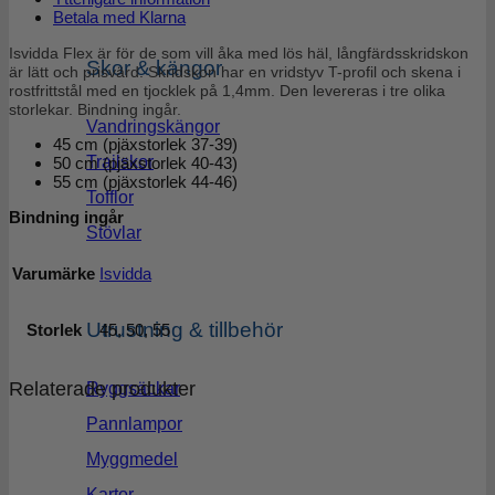
Betala med Klarna
Isvidda Flex är för de som vill åka med lös häl, långfärdsskridskon
Skor & kängor
är lätt och prisvärd. Skridskon har en vridstyv T-profil och skena i
rostfrittstål med en tjocklek på 1,4mm. Den levereras i tre olika
storlekar. Bindning ingår.
Vandringskängor
45 cm (pjäxstorlek 37-39)
Trailskor
50 cm (pjäxstorlek 40-43)
55 cm (pjäxstorlek 44-46)
Tofflor
Bindning ingår
Stövlar
Varumärke
Isvidda
Utrustning & tillbehör
Storlek
45, 50, 55
Relaterade produkter
Ryggsäckar
Pannlampor
Myggmedel
Kartor