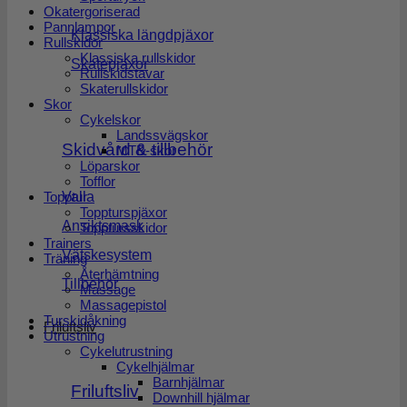
Okatergoriserad
Pannlampor
Klassiska längdpjäxor
Rullskidor
Klassiska rullskidor
Skatepjäxor
Rullskidstavar
Skaterullskidor
Skor
Cykelskor
Landssvägskor
Skidvård & tillbehör
MTB-skor
Löparskor
Tofflor
Topptur
Valla
Toppturspjäxor
Ansiktsmask
Topptursskidor
Trainers
Vätskesystem
Träning
Återhämtning
Tillbehör
Massage
Massagepistol
Turskidåkning
Friluftsliv
Utrustning
Cykelutrustning
Cykelhjälmar
Barnhjälmar
Friluftsliv
Downhill hjälmar