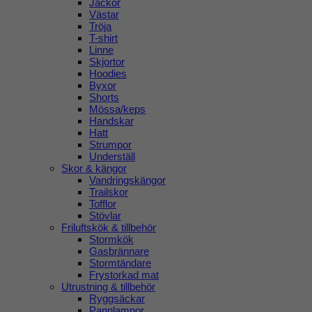
Jackor
Västar
Tröja
T-shirt
Linne
Skjortor
Hoodies
Byxor
Shorts
Mössa/keps
Handskar
Hatt
Strumpor
Underställ
Skor & kängor
Vandringskängor
Trailskor
Tofflor
Stövlar
Friluftskök & tillbehör
Stormkök
Gasbrännare
Stormtändare
Frystorkad mat
Utrustning & tillbehör
Ryggsäckar
Pannlampor