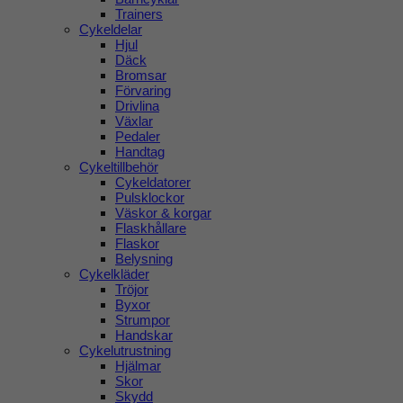
Trainers
Cykeldelar
Hjul
Däck
Bromsar
Förvaring
Drivlina
Växlar
Pedaler
Handtag
Cykeltillbehör
Cykeldatorer
Pulsklockor
Väskor & korgar
Flaskhållare
Flaskor
Belysning
Cykelkläder
Tröjor
Byxor
Strumpor
Handskar
Cykelutrustning
Hjälmar
Skor
Skydd