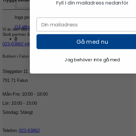
Trygga betalningar med Klarna
Fyll i din mailadress nedanför
Inga produkter i varukorgen.
Gå tillbaka till butiken
Vi är den lilla cykel och längdbutiken med den stora kunskapen.
Stolt partner åt Vasaloppet och Vansbrosimningen.
0
Gå med nu
023-63862
info@cykellangd.se
Butiken i Falun
Jag behöver inte gå med
Slaggatan 11
791 71 Falun
Mån-Fre: 10:00 - 18:00
Lör: 10:00 - 15:00
Söndag: Stängt
Telefon:
023-63862