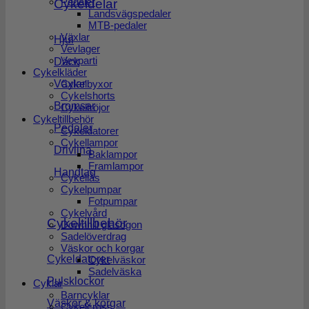
Pedaler
Cykeldelar
Landsvägspedaler
MTB-pedaler
Växlar
Hjul
Vevlager
Vevparti
Däck
Cykelkläder
Cykelbyxor
Växlar
Cykelshorts
Bromsar
Cykeltröjor
Cykeltillbehör
Pedaler
Cykeldatorer
Cykellampor
Drivlina
Baklampor
Framlampor
Handtag
Cykellås
Cykelpumpar
Fotpumpar
Cykelvård
Cykeltillbehör
Downhill glasögon
Sadelöverdrag
Väskor och korgar
Cykeldatorer
Cykelväskor
Sadelväska
Pulsklockor
Cyklar
Barncyklar
Väskor & korgar
Cykelcross