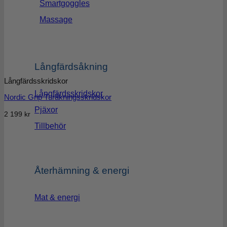
Smartgoggles
Massage
Långfärdsåkning
Långfärdsskridskor
Långfärdsskridskor
Nordic Grip Turåkningsskridskor
Pjäxor
2 199
kr
Tillbehör
Återhämning & energi
Mat & energi