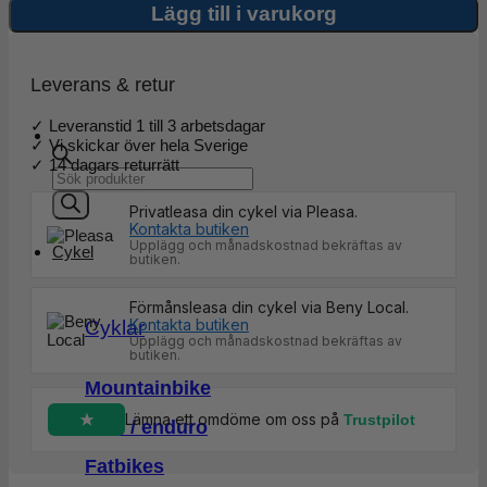
mängd
Lägg till i varukorg
Leverans & retur
✓ Leveranstid 1 till 3 arbetsdagar
✓ Vi skickar över hela Sverige
✓ 14 dagars returrätt
Products
search
Privatleasa din cykel via Pleasa.
Kontakta butiken
Upplägg och månadskostnad bekräftas av
Cykel
butiken.
Förmånsleasa din cykel via Beny Local.
Kontakta butiken
Cyklar
Upplägg och månadskostnad bekräftas av
butiken.
Mountainbike
Lämna ett omdöme om oss på
Trustpilot
Trail / enduro
Fatbikes