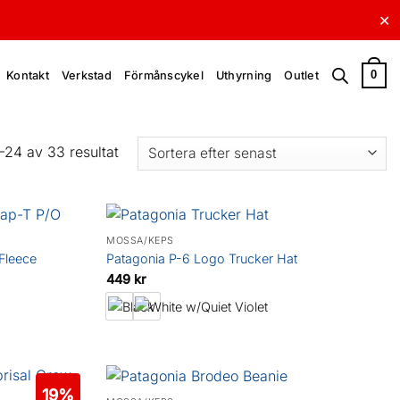
✕
0
Kontakt
Verkstad
Förmånscykel
Uthyrning
Outlet
Sortera
–24 av 33 resultat
efter
senaste
MÖSSA/KEPS
Fleece
Patagonia P-6 Logo Trucker Hat
449
kr
19%