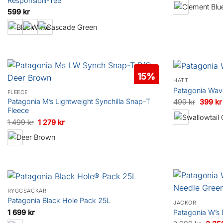
Responsibili-Tee
urspr
599
kr
priset
var:
2
999 k
15%
HATT
Patagonia Wav
FLEECE
Patagonia M’s Lightweight Synchilla Snap-T
Det
499
kr
399
kr
Fleece
ursprun
Det
Det
1 499
kr
1 279
kr
priset
ursprungliga
nuvarande
var:
priset
priset
499 kr.
var:
är:
1
1
499 kr.
279 kr.
RYGGSÄCKAR
Patagonia Black Hole Pack 25L
JACKOR
1 699
kr
Patagonia W’s