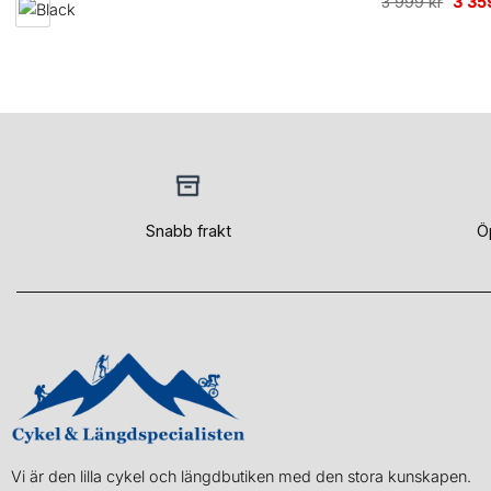
Det
3 999
kr
3 35
urspr
priset
var:
3
999 k
Snabb frakt
Ö
Vi är den lilla cykel och längdbutiken med den stora kunskapen.