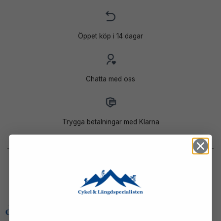
Öppet köp i 14 dagar
Chatta med oss
Trygga betalningar med Klarna