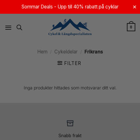
Skip
Sommar Deals - Upp till 40% rabatt på cyklar
✕
to
content
0
Hem
/
Cykeldelar
/
Frikrans
FILTER
Inga produkter hittades som motsvarar ditt val.
Snabb frakt