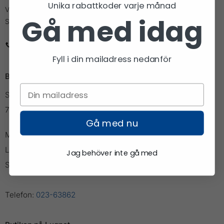
Unika rabattkoder varje månad
Vi är den lilla cykel och längdbutiken med den stora kunskapen.
Gå med idag
Stolt partner åt Vasaloppet och Vansbrosimningen.
023-63862
info@cykellangd.se
Fyll i din mailadress nedanför
Butiken i Falun
Slaggatan 11
791 71 Falun
Gå med nu
Mån-Fre: 10:00 - 18:00
Lör: 10:00 - 15:00
Jag behöver inte gå med
Söndag: Stängt
Telefon:
023-63862