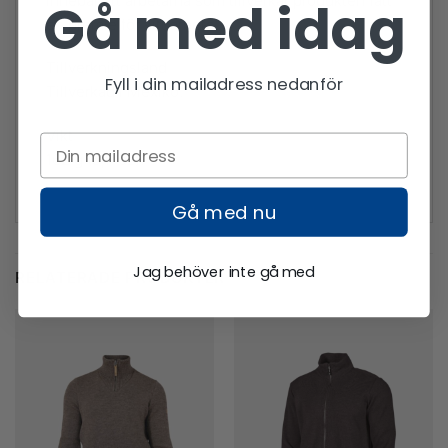
innebär att arbetarna som tillverkat produkten fått
Gå med idag
en premie för sitt arbete.
Tillverkningsland
Fyll i din mailadress nedanför
Tillverkad i Mexiko.
Vikt
162 g (5,7 oz).
Gå med nu
Jag behöver inte gå med
RELATERADE PRODUKTER