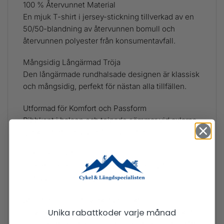
100 % Återvunnet Material
En mjuk T-shirt i jersey-stickning tillverkad av en
50/50-blandning av återvunnen bomull och
återvunnen polyester från konsumentavfall.
Mångsidig Långärmad Tröja
Den långärmade rundhalsade designen är klassisk
och mångsidig, perfekt för nästan alla tillfällen.
Utformad för Komfort och Passform
Ribbkant i halsen och tejpade sömmar vid axlarna
ger komfort och bibehållen passform.
Detaljer om Fållen
T-shirten har en rak fåll och kan bäras både
instoppad eller ledigt hängande.
Stöd för de som tillverkat produkten
Unika rabattkoder varje månad
Tillverkad i en Fair Trade-certifierad fabrik, vilket