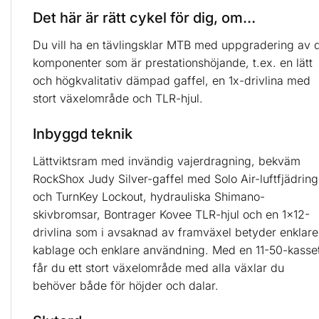
Det här är rätt cykel för dig, om…
Du vill ha en tävlingsklar MTB med uppgradering av 
komponenter som är prestationshöjande, t.ex. en lätt
och högkvalitativ dämpad gaffel, en 1x-drivlina med
stort växelområde och TLR-hjul.
Inbyggd teknik
Lättviktsram med invändig vajerdragning, bekväm
RockShox Judy Silver-gaffel med Solo Air-luftfjädring
och TurnKey Lockout, hydrauliska Shimano-
skivbromsar, Bontrager Kovee TLR-hjul och en 1×12-
drivlina som i avsaknad av framväxel betyder enklare
kablage och enklare användning. Med en 11-50-kasse
får du ett stort växelområde med alla växlar du
behöver både för höjder och dalar.