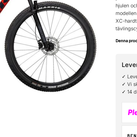
hjulen oc
modellen 
XC-hardta
tävlingsc
Denna produk
Lever
✓ Leve
✓ Vi s
✓ 14 d