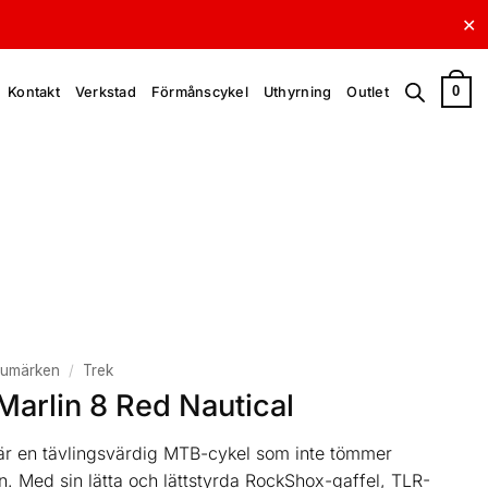
✕
0
Kontakt
Verkstad
Förmånscykel
Uthyrning
Outlet
rumärken
/
Trek
Marlin 8 Red Nautical
är en tävlingsvärdig MTB-cykel som inte tömmer
. Med sin lätta och lättstyrda RockShox-gaffel, TLR-