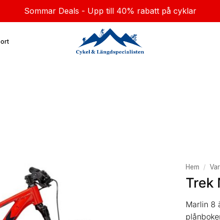
Sommar Deals - Upp till 40% rabatt på cyklar
ort
Hem
/
Va
Trek 
Marlin 8 
plånboken