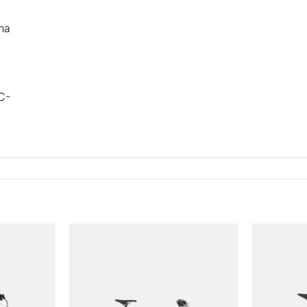
na
C-