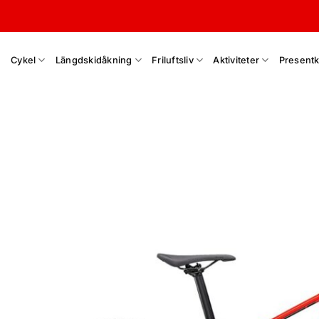
Skip
to
content
Cykel
Längdskidåkning
Friluftsliv
Aktiviteter
Presentk