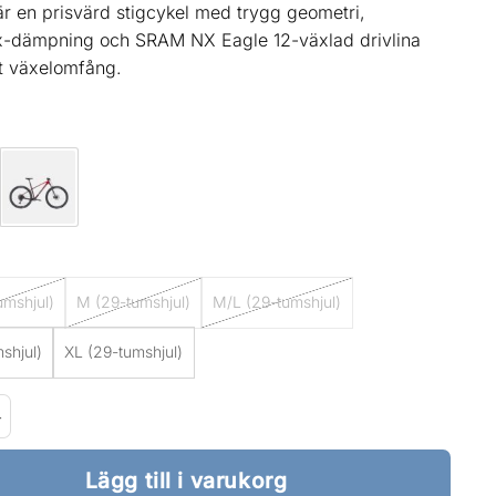
är en prisvärd stigcykel med trygg geometri,
-dämpning och SRAM NX Eagle 12-växlad drivlina
t växelomfång.
umshjul)
M (29-tumshjul)
M/L (29-tumshjul)
shjul)
XL (29-tumshjul)
in 7 Gen 3 - 2026 mängd
Lägg till i varukorg