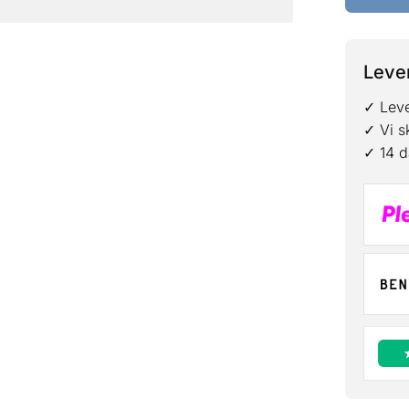
Lever
✓ Leve
✓ Vi s
✓ 14 d