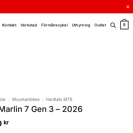
✕
0
Kontakt
Verkstad
Förmånscykel
Uthyrning
Outlet
lar
/
Mountainbikes
/
Hardtails MTB
Marlin 7 Gen 3 – 2026
0
kr