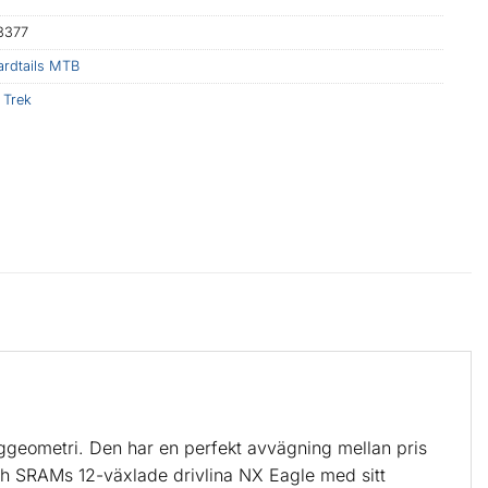
3377
ardtails MTB
:
Trek
tiggeometri. Den har en perfekt avvägning mellan pris
h SRAMs 12-växlade drivlina NX Eagle med sitt