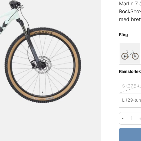
Marlin 7 
RockShox
med bret
Färg
Ramstorlek
S (27,5-t
L (29-tum
Trek Marl