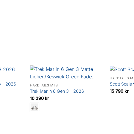
HARDTAILS M
3 – 2026
Scott Scale
HARDTAILS MTB
15 790
kr
Trek Marlin 6 Gen 3 – 2026
rande
10 290
kr
t
r.