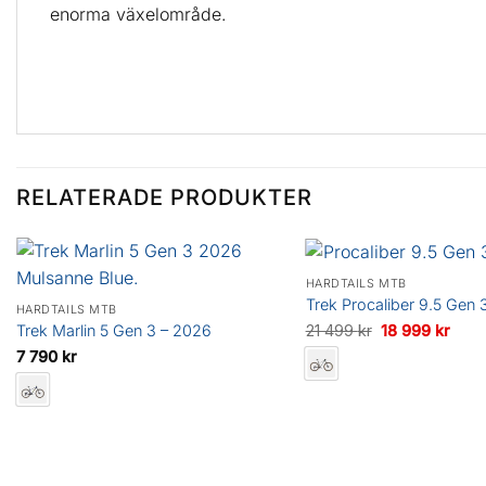
enorma växelområde.
RELATERADE PRODUKTER
HARDTAILS MTB
Trek Procaliber 9.5 Gen 
HARDTAILS MTB
Det
Det
21 499
kr
18 999
kr
Trek Marlin 5 Gen 3 – 2026
ursprungliga
nuva
7 790
kr
priset
prise
var:
är:
21
18
499 kr.
999 k