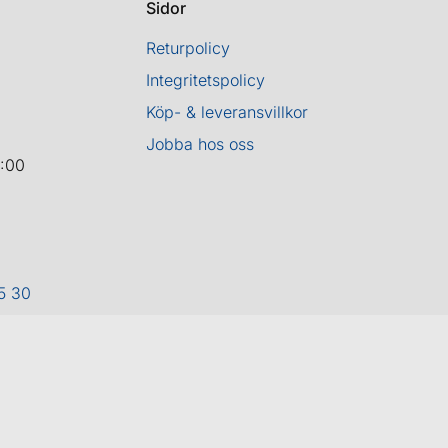
Sidor
Returpolicy
Integritetspolicy
Köp- & leveransvillkor
Jobba hos oss
8:00
5 30
ight 2026 ©
Cykel och Längdspecialisten
| Org.nr: 559208-3363