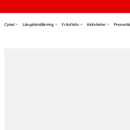
Skip
to
content
Cykel
Längdskidåkning
Friluftsliv
Aktiviteter
Presentk