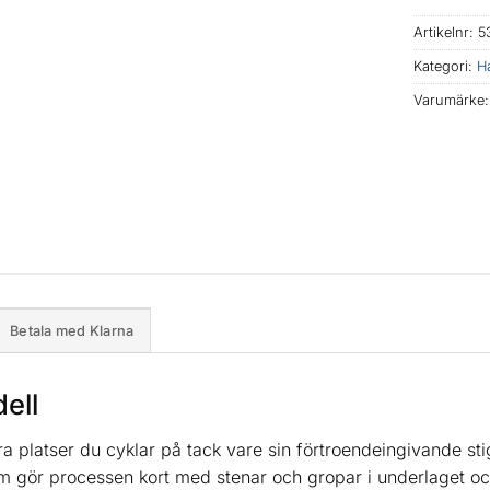
Artikelnr:
5
Kategori:
H
Varumärke
Betala med Klarna
ell
dra platser du cyklar på tack vare sin förtroendeingivande s
gör processen kort med stenar och gropar i underlaget oc