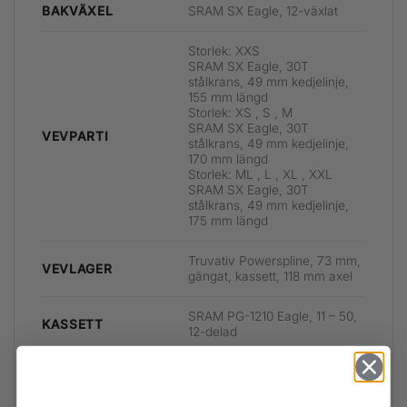
SRAM SX Eagle, 12-växlat
BAKVÄXEL
Storlek: XXS
SRAM SX Eagle, 30T
stålkrans, 49 mm kedjelinje,
155 mm längd
Storlek: XS , S , M
SRAM SX Eagle, 30T
VEVPARTI
stålkrans, 49 mm kedjelinje,
170 mm längd
Storlek: ML , L , XL , XXL
SRAM SX Eagle, 30T
stålkrans, 49 mm kedjelinje,
175 mm längd
Truvativ Powerspline, 73 mm,
VEVLAGER
gängat, kassett, 118 mm axel
SRAM PG-1210 Eagle, 11 – 50,
KASSETT
12-delad
SRAM SX Eagle, 12-växlat
KEDJA