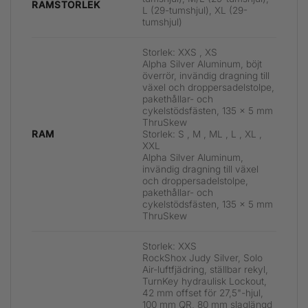
RAMSTORLEK
L (29-tumshjul), XL (29-
tumshjul)
Storlek: XXS , XS
Alpha Silver Aluminum, böjt
överrör, invändig dragning till
växel och droppersadelstolpe,
pakethållar- och
cykelstödsfästen, 135 x 5 mm
ThruSkew
Storlek: S , M , ML , L , XL ,
RAM
XXL
Alpha Silver Aluminum,
invändig dragning till växel
och droppersadelstolpe,
pakethållar- och
cykelstödsfästen, 135 x 5 mm
ThruSkew
Storlek: XXS
RockShox Judy Silver, Solo
Air-luftfjädring, ställbar rekyl,
TurnKey hydraulisk Lockout,
42 mm offset för 27,5"-hjul,
100 mm QR, 80 mm slaglängd