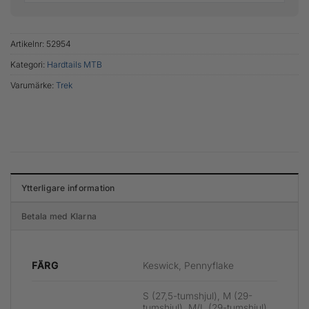
Artikelnr:
52954
Kategori:
Hardtails MTB
Varumärke:
Trek
Ytterligare information
Betala med Klarna
Keswick, Pennyflake
FÄRG
S (27,5-tumshjul), M (29-
tumshjul), M/L (29-tumshjul),