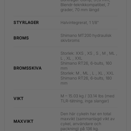
Blendr-teknikkompatibel, 7
grader, 70 mm längd
Halvintegrerat, 1 1/8"
STYRLAGER
Shimano MT200 hydraulisk
BROMS
skivbroms
Storlek: XXS , XS , S , M , ML ,
L , XL , XXL
Shimano RT26, 6-bults, 160
mm
BROMSSKIVA
Storlek: M , ML , L , XL , XXL
Shimano RT26, 6-bults, 180
mm
M – 15.03 kg / 33.14 lbs (med
VIKT
TLR-tätning, inga slangar)
Den här cykeln har en total
maxvikt (sammanlagd vikt av
MAXVIKT
cykel, användare och
packning) på 136 kg.