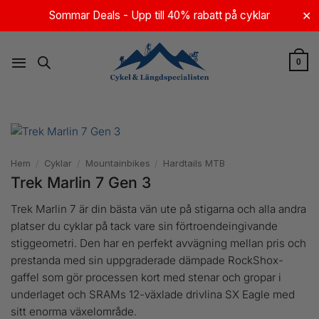
Skip
Sommar Deals - Upp till 40% rabatt på cyklar
✕
to
content
0
Hem
/
Cyklar
/
Mountainbikes
/
Hardtails MTB
Trek Marlin 7 Gen 3
Trek Marlin 7 är din bästa vän ute på stigarna och alla andra
platser du cyklar på tack vare sin förtroendeingivande
stiggeometri. Den har en perfekt avvägning mellan pris och
prestanda med sin uppgraderade dämpade RockShox-
gaffel som gör processen kort med stenar och gropar i
underlaget och SRAMs 12-växlade drivlina SX Eagle med
sitt enorma växelområde.