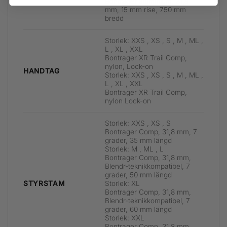
Bontrager aluminium, 31,8
mm, 15 mm rise, 750 mm
bredd
Storlek: XXS , XS , S , M , ML ,
L , XL , XXL
Bontrager XR Trail Comp,
nylon, Lock-on
HANDTAG
Storlek: XXS , XS , S , M , ML ,
L , XL , XXL
Bontrager XR Trail Comp,
nylon Lock-on
Storlek: XXS , XS , S
Bontrager Comp, 31,8 mm, 7
grader, 35 mm längd
Storlek: M , ML , L
Bontrager Comp, 31,8 mm,
Blendr-teknikkompatibel, 7
grader, 50 mm längd
Storlek: XL
STYRSTAM
Bontrager Comp, 31,8 mm,
Blendr-teknikkompatibel, 7
grader, 60 mm längd
Storlek: XXL
Bontrager Comp, 31,8 mm,