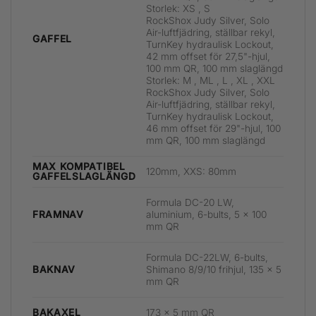
Storlek: XS , S
RockShox Judy Silver, Solo
Air-luftfjädring, ställbar rekyl,
GAFFEL
TurnKey hydraulisk Lockout,
42 mm offset för 27,5"-hjul,
100 mm QR, 100 mm slaglängd
Storlek: M , ML , L , XL , XXL
RockShox Judy Silver, Solo
Air-luftfjädring, ställbar rekyl,
TurnKey hydraulisk Lockout,
46 mm offset för 29"-hjul, 100
mm QR, 100 mm slaglängd
MAX KOMPATIBEL
120mm, XXS: 80mm
GAFFELSLAGLÄNGD
Formula DC-20 LW,
aluminium, 6-bults, 5 x 100
FRAMNAV
mm QR
Formula DC-22LW, 6-bults,
Shimano 8/9/10 frihjul, 135 x 5
BAKNAV
mm QR
173 x 5 mm QR
BAKAXEL