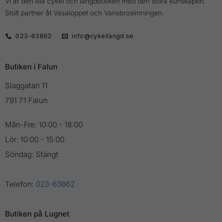
Vi är den lilla cykel och längdbutiken med den stora kunskapen.
Stolt partner åt Vasaloppet och Vansbrosimningen.
023-63862
info@cykellangd.se
Butiken i Falun
Slaggatan 11
791 71 Falun
Mån-Fre: 10:00 - 18:00
Lör: 10:00 - 15:00
Söndag: Stängt
Telefon:
023-63862
Butiken på Lugnet