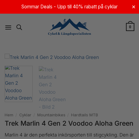
Skip
Sommar Deals - Upp till 40% rabatt på cyklar
✕
to
content
0
Hem
/
Cyklar
/
Mountainbikes
/
Hardtails MTB
Trek Marlin 4 Gen 2 Voodoo Aloha Green
Marlin 4 är den perfekta inkörsporten till stigcykling. Den är