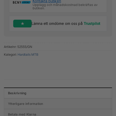
Kontakta butiken
Upplägg och månadskostnad bekräftas av
butiken.
Lämna ett omdöme om oss på
Trustpilot
Artikelnr:
52555/GN
Kategori:
Hardtails MTB
Beskrivning
Ytterligare information
Betala med Klarna