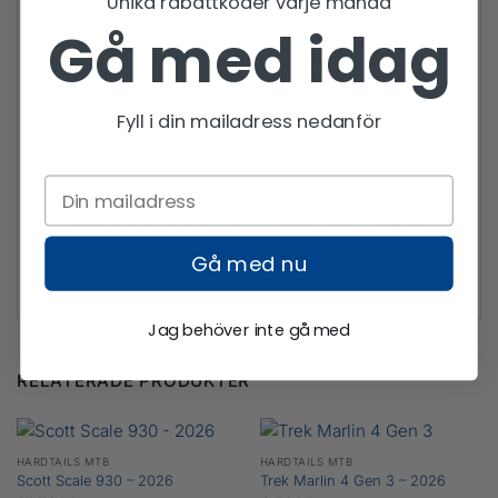
Unika rabattkoder varje månad
bromshandtag med kort reach som gör det
Gå med idag
lättare och bekvämare för cyklister med mindre
händer att bromsa med precision
Marlin-modellerna i ramstorlekarna XS och S
Fyll i din mailadress nedanför
har ett format överrör och en lägre överrörshöjd
för att det ska vara lättare för kortare cyklister
att sitta upp och av
Precis som alla andra modeller i Marlin-serien
omfattas den av Treks livstidsgaranti
Gå med nu
Jag behöver inte gå med
RELATERADE PRODUKTER
HARDTAILS MTB
HARDTAILS MTB
Scott Scale 930 – 2026
Trek Marlin 4 Gen 3 – 2026