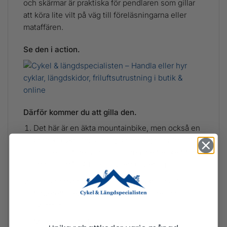
och skärmar är praktiska för pendlaren som gillar
att köra lite vilt på väg till föreläsningarna eller
mataffären.
Se den i action.
Därför kommer du att gilla den.
Det här är en äkta mountainbike, men också en
perfekt cykel för vardagspendling eller för att ta
sig mellan föreläsningssalarna, helt enkelt för
att ta sig från A till B oavsett underlag
Och behöver du en pendlingscykel är allt
förberett med fästen för pakethållare och
skärmar
Mindre ramstorlekar (XS och S) har