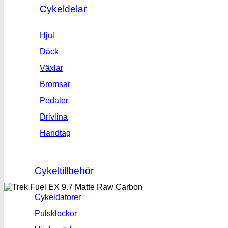
Cykeldelar
Hjul
Däck
Växlar
Bromsar
Pedaler
Drivlina
Handtag
Cykeltillbehör
Cykeldatorer
Pulsklockor