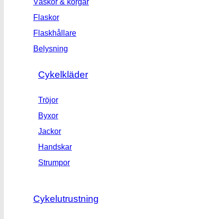
Väskor & korgar
Flaskor
Flaskhållare
Belysning
Cykelkläder
Tröjor
Byxor
Jackor
Handskar
Strumpor
Cykelutrustning