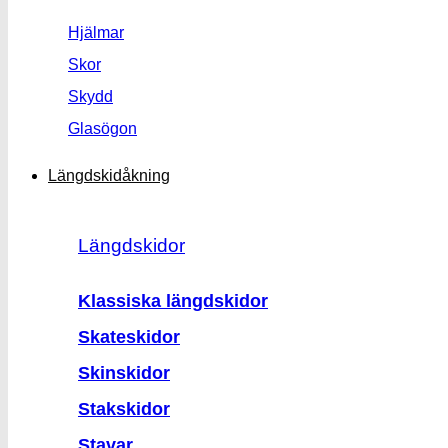
Hjälmar
Skor
Skydd
Glasögon
Längdskidåkning
Längdskidor
Klassiska längdskidor
Skateskidor
Skinskidor
Stakskidor
Stavar