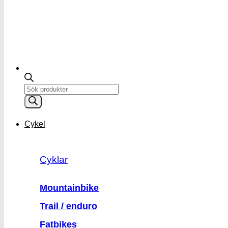
Products
search
Cykel
Cyklar
Mountainbike
Trail / enduro
Fatbikes