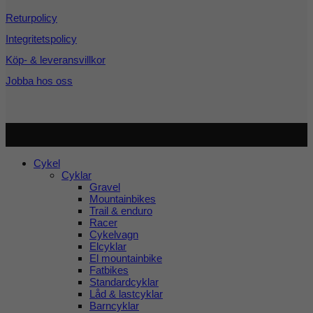
Returpolicy
Integritetspolicy
Köp- & leveransvillkor
Jobba hos oss
Copyright 2026 ©
Cykel och Längdspecialisten
| Org.nr:
559208-3363
Cykel
Cyklar
Gravel
Mountainbikes
Trail & enduro
Racer
Cykelvagn
Elcyklar
El mountainbike
Fatbikes
Standardcyklar
Låd & lastcyklar
Barncyklar