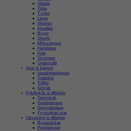
Västar
Tröja
T-shirt
Linne
Skjortor
Hoodies
Byxor
Shorts
Mössa/keps
Handskar
Hatt
Strumpor
Underställ
Skor & kängor
Vandringskängor
Trailskor
Tofflor
Stövlar
Friluftskök & tillbehör
Stormkök
Gasbrännare
Stormtändare
Frystorkad mat
Utrustning & tillbehör
Ryggsäckar
Pannlampor