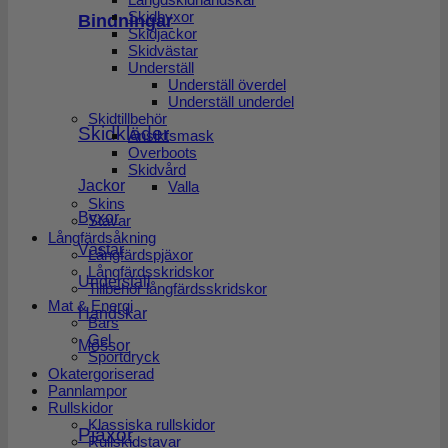
Skidbyxor
Bindningar
Skidjackor
Skidvästar
Underställ
Underställ överdel
Underställ underdel
Skidtillbehör
Skidkläder
Ansiktsmask
Overboots
Skidvård
Jackor
Valla
Skins
Byxor
Stavar
Långfärdsåkning
Västar
Långfärdspjäxor
Långfärdsskridskor
Underställ
Tillbehör långfärdsskridskor
Mat & Energi
Handskar
Bars
Gel
Mössor
Sportdryck
Okatergoriserad
Pannlampor
Rullskidor
Klassiska rullskidor
Pjäxor
Rullskidstavar