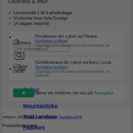
Leverans & retur
✓ Leveranstid 1 till 3 arbetsdagar
✓ Vi skickar över hela Sverige
✓ 14 dagars returrätt
Privatleasa din cykel via Pleasa.
Kontakta butiken
Upplägg och månadskostnad bekräftas av
Products
butiken.
search
Förmånsleasa din cykel via Beny Local.
Kontakta butiken
Cykel
Upplägg och månadskostnad bekräftas av
butiken.
Cyklar
Lämna ett omdöme om oss på
Trustpilot
Mountainbike
Trail / enduro
Artikelnr:
280558/Granite
Kategori:
Hardtails MTB
Produktkategorier
Fatbikes