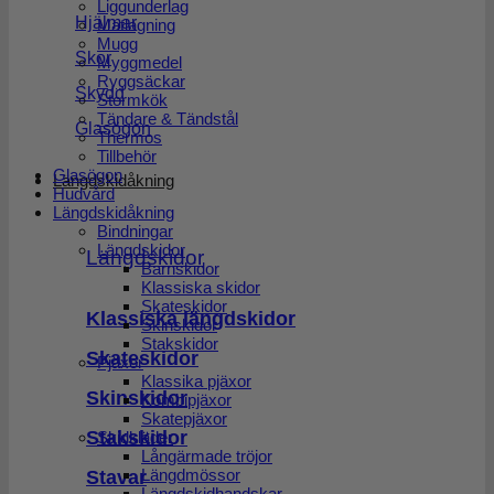
Liggunderlag
Hjälmar
Matlagning
Mugg
Skor
Myggmedel
Ryggsäckar
Skydd
Stormkök
Tändare & Tändstål
Glasögon
Thermos
Tillbehör
Glasögon
Längdskidåkning
Hudvård
Längdskidåkning
Bindningar
Längdskidor
Längdskidor
Barnskidor
Klassiska skidor
Skateskidor
Klassiska längdskidor
Skinskidor
Stakskidor
Skateskidor
Pjäxor
Klassika pjäxor
Skinskidor
Kombipjäxor
Skatepjäxor
Stakskidor
Skidkläder
Långärmade tröjor
Stavar
Längdmössor
Längdskidhandskar