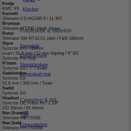
Kedja
KMC X9
Klockor
Kassett
Shimano CS-HG200-9 / 11-36T
Bromsar
Shimano MT200 / Hydr. Skiva
Friluftskök & tillbehör
Rotor
Shimano SM-RT10 CL rotor / F&R 160mm
Styre
Stormkök
Syncros 3.0 / 720mm
svart / 31,8 mm / 12 mm höjning / 9° BS
Gasbrännare
Syncros Pro Grip
H’stam
Stormtändare
Syncros 3.0 / 7° / Svart
Sadelstolpe
Frystorkad mat
Syncros 3.0
31,6 mm / 350 mm / Svart
Sadel
Syncros 3.0
Headset
Camping & tält
Syncros OE Press Fit / 1 1/8″
OD 50mm / ID 44mm
Nav (framtill)
Tält
Shimano HB TX505
Nav (bak)
Liggunderlag
Shimano FH-TX5058