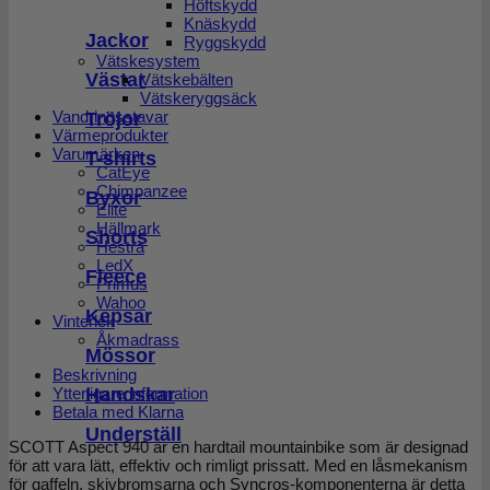
Höftskydd
Knäskydd
Jackor
Ryggskydd
Vätskesystem
Västar
Vätskebälten
Vätskeryggsäck
Vandringsstavar
Tröjor
Värmeprodukter
Varumärken
T-shirts
CatEye
Chimpanzee
Byxor
Elite
Hällmark
Shorts
Hestra
LedX
Fleece
Primus
Wahoo
Kepsar
Vinterlek
Åkmadrass
Mössor
Beskrivning
Handskar
Ytterligare information
Betala med Klarna
Underställ
SCOTT Aspect 940 är en hardtail mountainbike som är designad
för att vara lätt, effektiv och rimligt prissatt. Med en låsmekanism
för gaffeln, skivbromsarna och Syncros-komponenterna är detta