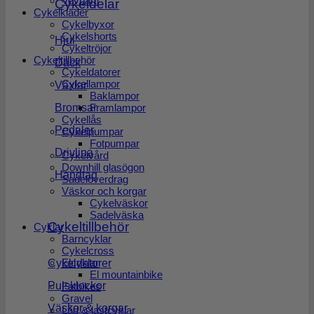
Vevparti
Cykeldelar
Cykelkläder
Cykelbyxor
Cykelshorts
Hjul
Cykeltröjor
Cykeltillbehör
Däck
Cykeldatorer
Cykellampor
Växlar
Baklampor
Framlampor
Bromsar
Cykellås
Pedaler
Cykelpumpar
Fotpumpar
Drivlina
Cykelvård
Downhill glasögon
Handtag
Sadelöverdrag
Väskor och korgar
Cykelväskor
Sadelväska
Cykeltillbehör
Cyklar
Barncyklar
Cykelcross
Elcyklar
Cykeldatorer
El mountainbike
Pulsklockor
Fatbikes
Gravel
Väskor & korgar
Låd & lastcyklar