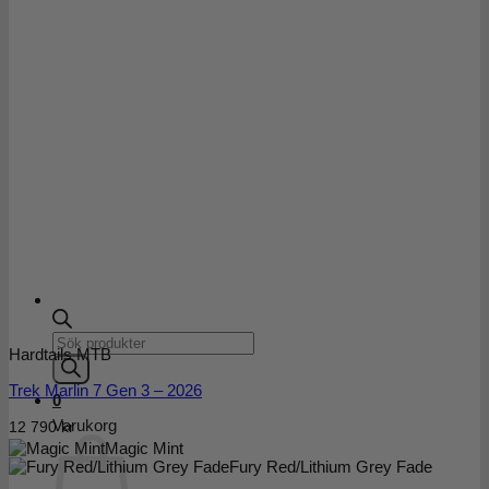
Products
Hardtails MTB
search
Trek Marlin 7 Gen 3 – 2026
0
Varukorg
12 790
kr
Magic Mint
Fury Red/Lithium Grey Fade