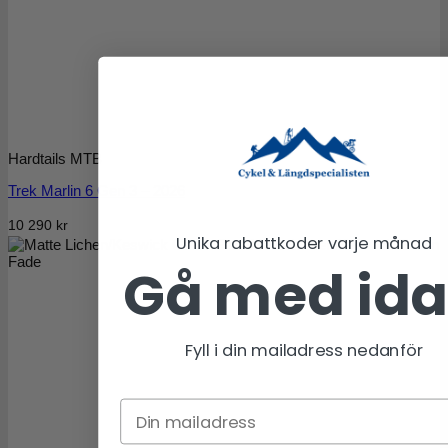
Hardtails MTB
Trek Marlin 6 Gen 3 – 2026
10 290
kr
Unika rabattkoder varje månad
Matte Lichen/Keswick Green
Fade
Gå med id
Fyll i din mailadress nedanför