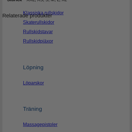
Klassiska rullskidor
Relaterade produkter
Skaterullskidor
Rullskidstavar
Rullskidpjäxor
Löpning
Löparskor
Träning
Massagepistoler