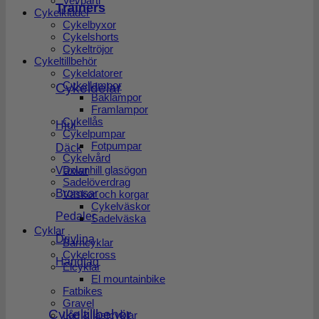
Vevparti
Trainers
Cykelkläder
Cykelbyxor
Cykelshorts
Cykeltröjor
Cykeltillbehör
Cykeldatorer
Cykellampor
Cykeldelar
Baklampor
Framlampor
Cykellås
Hjul
Cykelpumpar
Fotpumpar
Däck
Cykelvård
Downhill glasögon
Växlar
Sadelöverdrag
Bromsar
Väskor och korgar
Cykelväskor
Pedaler
Sadelväska
Cyklar
Drivlina
Barncyklar
Cykelcross
Handtag
Elcyklar
El mountainbike
Fatbikes
Gravel
Cykeltillbehör
Låd & lastcyklar