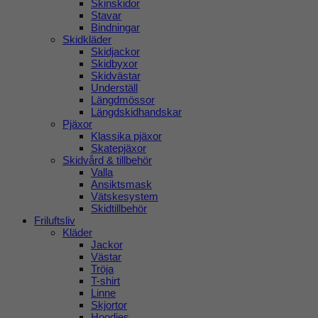
Skinskidor
Stavar
Bindningar
Skidkläder
Skidjackor
Skidbyxor
Skidvästar
Underställ
Längdmössor
Längdskidhandskar
Pjäxor
Klassika pjäxor
Skatepjäxor
Skidvård & tillbehör
Valla
Ansiktsmask
Vätskesystem
Skidtillbehör
Friluftsliv
Kläder
Jackor
Västar
Tröja
T-shirt
Linne
Skjortor
Hoodies