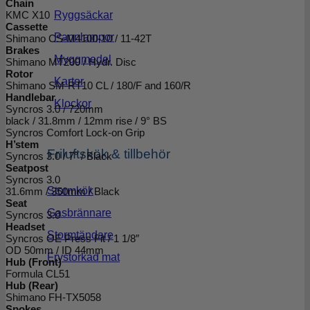
Chain
KMC X10
Ryggsäckar
Cassette
Pannlampor
Shimano CS-M4100-10 / 11-42T
Brakes
Myggmedel
Shimano MT200 / Hydr. Disc
Rotor
Kartor
Shimano SM-RT10 CL / 180/F and 160/R
Handlebar
Klockor
Syncros 3.0 / 720mm
black / 31.8mm / 12mm rise / 9° BS
Syncros Comfort Lock-on Grip
H’stem
Friluftskök & tillbehör
Syncros 3.0 / 7° / Black
Seatpost
Syncros 3.0
Stormkök
31.6mm / 350mm / Black
Seat
Gasbrännare
Syncros 3.0
Headset
Stormtändare
Syncros OE Press Fit / 1 1/8″
OD 50mm / ID 44mm
Frystorkad mat
Hub (Front)
Formula CL51
Hub (Rear)
Shimano FH-TX5058
Spokes