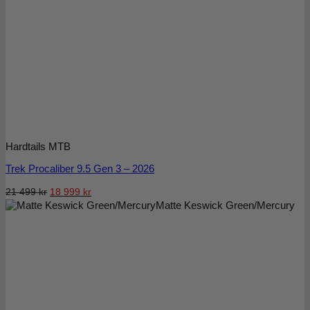
Hardtails MTB
Trek Procaliber 9.5 Gen 3 – 2026
Det
Det
21 499
kr
18 999
kr
Matte Keswick Green/Mercury
ursprungliga
nuvarande
priset
priset
var:
är:
21
18
499 kr.
999 kr.