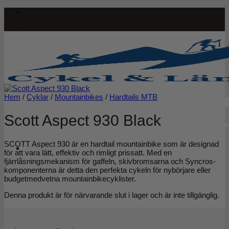
Skip
to
content
Hem
/
Cyklar
/
Mountainbikes
/
Hardtails MTB
Scott Aspect 930 Black
SCOTT Aspect 930 är en hardtail mountainbike som är designad
för att vara lätt, effektiv och rimligt prissatt. Med en
fjärrlåsningsmekanism för gaffeln, skivbromsarna och Syncros-
komponenterna är detta den perfekta cykeln för nybörjare eller
budgetmedvetna mountainbikecyklister.
Denna produkt är för närvarande slut i lager och är inte tillgänglig.