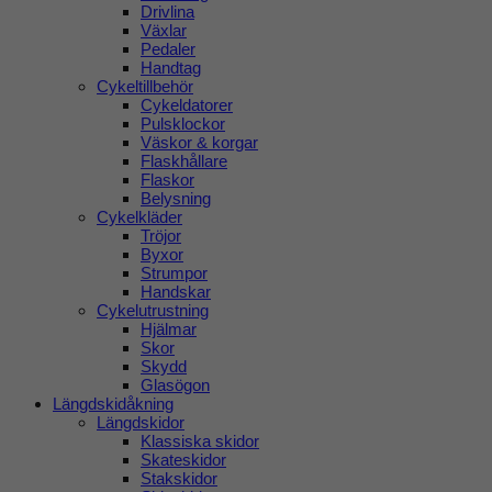
Drivlina
Växlar
Pedaler
Handtag
Cykeltillbehör
Cykeldatorer
Pulsklockor
Väskor & korgar
Flaskhållare
Flaskor
Belysning
Cykelkläder
Tröjor
Byxor
Strumpor
Handskar
Cykelutrustning
Hjälmar
Skor
Skydd
Glasögon
Längdskidåkning
Längdskidor
Klassiska skidor
Skateskidor
Stakskidor