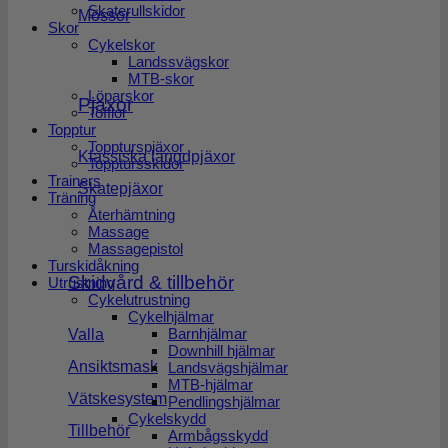
Skaterullskidor
Mössor
Skor
Cykelskor
Landssvägskor
MTB-skor
Löparskor
Pjäxor
Tofflor
Topptur
Toppturspjäxor
Klassiska längdpjäxor
Topptursskidor
Trainers
Skatepjäxor
Träning
Återhämtning
Massage
Massagepistol
Turskidåkning
Skidvård & tillbehör
Utrustning
Cykelutrustning
Cykelhjälmar
Barnhjälmar
Valla
Downhill hjälmar
Ansiktsmask
Landsvägshjälmar
MTB-hjälmar
Vätskesystem
Pendlingshjälmar
Cykelskydd
Tillbehör
Armbågsskydd