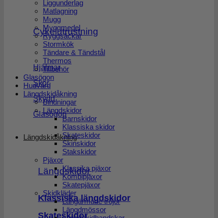
Liggunderlag
Matlagning
Mugg
Myggmedel
Cykelutrustning
Ryggsäckar
Stormkök
Tändare & Tändstål
Thermos
Hjälmar
Tillbehör
Glasögon
Skor
Hudvård
Längdskidåkning
Skydd
Bindningar
Längdskidor
Glasögon
Barnskidor
Klassiska skidor
Skateskidor
Längdskidåkning
Skinskidor
Stakskidor
Pjäxor
Klassika pjäxor
Längdskidor
Kombipjäxor
Skatepjäxor
Skidkläder
Klassiska längdskidor
Långärmade tröjor
Längdmössor
Skateskidor
Längdskidhandskar