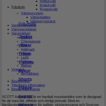
Höftskydd
Knäskydd
Friluftsliv
Ryggskydd
Vätskesystem
Vätskebälten
Vätskeryggsäck
Friluftsliv
Vandringsstavar
Värmeprodukter
Varumärken
Jackor
CatEye
Chimpanzee
Västar
Elite
Hällmark
Tröjor
Hestra
LedX
Primus
T-shirts
Wahoo
Vinterlek
Byxor
Åkmadrass
Shorts
Beskrivning
Ytterligare information
Fleece
Betala med Klarna
Kepsar
SCOTT Aspect 930 är en hardtail mountainbike som är designad
för att vara lätt, effektiv och rimligt prissatt. Med en
Mössor
fjärrlåsningsmekanism för gaffeln, skivbromsarna och Syncros-