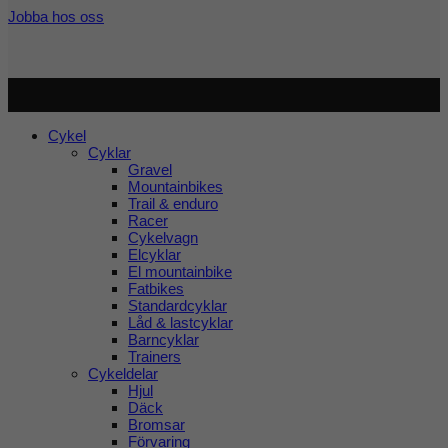
Jobba hos oss
Copyright 2026 ©
Cykel och Längdspecialisten
| Org.nr:
559208-3363
Cykel
Cyklar
Gravel
Mountainbikes
Trail & enduro
Racer
Cykelvagn
Elcyklar
El mountainbike
Fatbikes
Standardcyklar
Låd & lastcyklar
Barncyklar
Trainers
Cykeldelar
Hjul
Däck
Bromsar
Förvaring