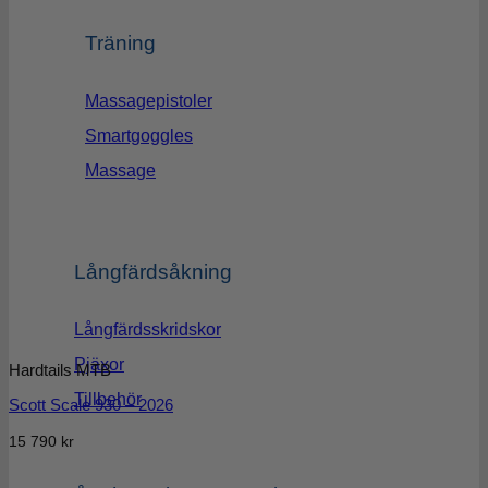
Träning
Massagepistoler
Smartgoggles
Massage
Långfärdsåkning
Långfärdsskridskor
Pjäxor
Hardtails MTB
Tillbehör
Scott Scale 930 – 2026
15 790
kr