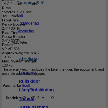
Camping & tält
14 G / stainless / black
Rims
Syncros X-20 Disc
Tält
32H / black
Front Tire
Liggunderlag
Kenda Booster
2.4″ / 30TPI
Sovsäckar
Rear Tire
Kenda Booster
2.4″ / 30TPI
Aktiviteter
Pedals
VP VP-536
Approx weights in KG
13.95
Aktiviteter
Max. System Weight
128 kg
The overall weight includes the bike, the rider, the equipment, and
Löpning
possible additional luggage.
Rullskidor
Varumärke
Scott
Långfärdsåkning
Storlek
XXL, XS, S, M, L, XL
Träning
Turskidåkning