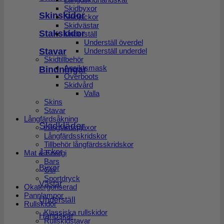
Skidbyxor
Skinskidor
Skidjackor
Skidvästar
Stakskidor
Underställ
Underställ överdel
Stavar
Underställ underdel
Skidtillbehör
Ansiktsmask
Bindningar
Overboots
Skidvård
Valla
Skins
Stavar
Långfärdsåkning
Skidkläder
Långfärdspjäxor
Långfärdsskridskor
Tillbehör långfärdsskridskor
Jackor
Mat & Energi
Bars
Byxor
Gel
Sportdryck
Västar
Okatergoriserad
Pannlampor
Underställ
Rullskidor
Klassiska rullskidor
Handskar
Rullskidstavar