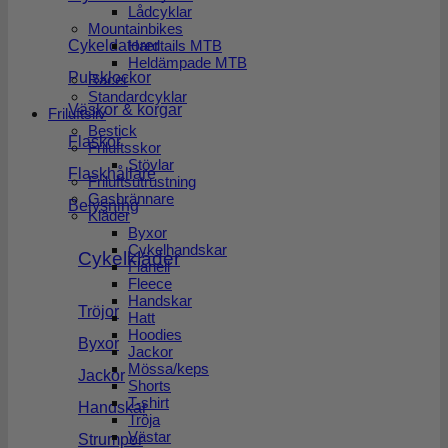
Lådcyklar
Mountainbikes
Hardtails MTB
Cykeldatorer
Heldämpade MTB
Pulsklockor
Racer
Standardcyklar
Väskor & korgar
Friluftsliv
Bestick
Flaskor
Friluftsskor
Stövlar
Flaskhållare
Friluftsutrustning
Gasbrännare
Belysning
Kläder
Byxor
Cykelhandskar
Cykelkläder
Flanell
Fleece
Handskar
Tröjor
Hatt
Hoodies
Byxor
Jackor
Mössa/keps
Jackor
Shorts
T-shirt
Handskar
Tröja
Västar
Strumpor