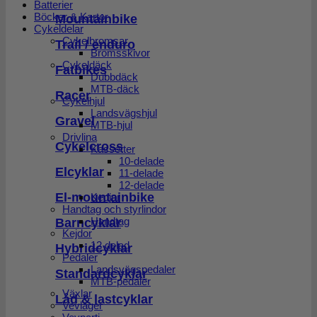
Batterier
Böcker & Kartor
Mountainbike
Cykeldelar
Cykelbromsar
Trail / enduro
Bromsskivor
Cykeldäck
Fatbikes
Dubbdäck
MTB-däck
Racer
Cykelhjul
Landsvägshjul
Gravel
MTB-hjul
Drivlina
Cykelcross
Kassetter
10-delade
Elcyklar
11-delade
12-delade
El-mountainbike
Kedjor
Handtag och styrlindor
Barncyklar
Handtag
Kejdor
12 delad
Hybridcyklar
Pedaler
Landsvägspedaler
Standardcyklar
MTB-pedaler
Växlar
Låd & lastcyklar
Vevlager