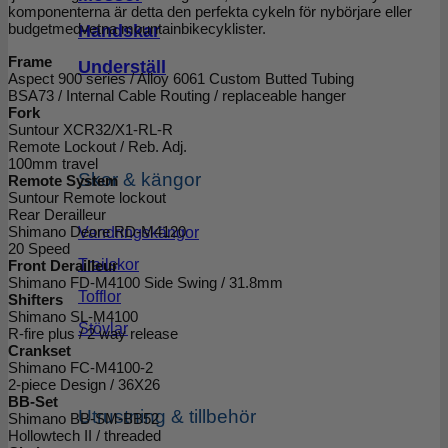
komponenterna är detta den perfekta cykeln för nybörjare eller
Handskar
budgetmedvetna mountainbikecyklister.
Frame
Underställ
Aspect 900 series / Alloy 6061 Custom Butted Tubing
BSA73 / Internal Cable Routing / replaceable hanger
Fork
Suntour XCR32/X1-RL-R
Remote Lockout / Reb. Adj.
100mm travel
Skor & kängor
Remote System
Suntour Remote lockout
Rear Derailleur
Shimano Deore RD-M4120
Vandringskängor
20 Speed
Trailskor
Front Derailleur
Shimano FD-M4100 Side Swing / 31.8mm
Tofflor
Shifters
Shimano SL-M4100
Stövlar
R-fire plus / 2 way release
Crankset
Shimano FC-M4100-2
2-piece Design / 36X26
BB-Set
Utrustning & tillbehör
Shimano BB-SM-BB52
Hollowtech II / threaded