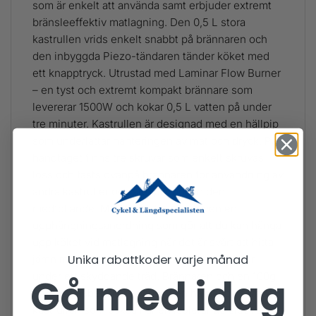
som är enkelt att använda samt erbjuder extremt
bränsleeffektiv matlagning. Den 0,5 L stora
kastrullen vrids enkelt snabbt på brännaren och
den inbyggda Piezo-tändaren tänder köket med
ett knapptryck. Utrustad med Laminar Flow Burner
– en tyst och extremt kompakt brännare som
levererar 1500W och kokar 0,5 L vatten på under
tre minuter. Kastrullen är designad med en hällpip
som underlättar hanteringen av mat och dryck. På
handtaget finns tre skruvar som enkelt skruvas
loss och fästs ovanpå brännaren för användning av
andra kastruller och stekpannor än den
medföljande. Med Lite+ kommer även en
upphängningsanordning som gör att du kan hänga
upp köket vid matlagning när det är svårt att hitta
Unika rabattkoder varje månad
jämn mark, eller när du väntar på bättre väder
Gå med idag
under ett skyddande träd. Brännaren och en 100g
Primus gasbehållare ryms i den hårdanodiserade
kastrullen som också har en isolerande sleeve i