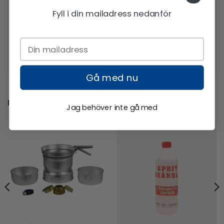
kork och G-1000 Eco Lite tyg för enkel och säker
Fyll i din mailadress nedanför
hantering. Kan kombineras med Primus
Coffee/Thea Press för snabb tillredning av
presskaffe och te, när som helst. (Ingår ej)
Gå med nu
RELATERADE PRODUKTER
Jag behöver inte gå med