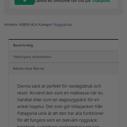
Lämna ett omdöme om oss på
Trustpilot
Artikelnr:
48809-BLK
Kategori:
Ryggsäckar
Beskrivning
Ytterligare information
Betala med Klarna
Denna säck är perfekt för vardagsbruk och
resor. Använd den som en matkasse när du
handlar eller som en dagsryggsäck för en
enkel topptur. Det som gör totepacken från
Patagonia unik är att den har alla funktioner
för att fungera som en bekväm ryggsäck:
bröstrem, justerbara axelremmar som kan