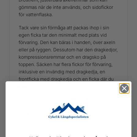
gömmas när de inte används, och sidofickor
för vattenflaska.
Tack vare sin förmåga att packas ihop i sin
egen ficka tar den minimalt med plats vid
förvaring. Den kan bäras i handen, över axeln
eller på ryggen. Dessutom har den dragkedjor,
kompressionsremmar och en dragsko på
toppen. Säcken har flera fickor för förvaring,
inklusive en invändig med dragkedja, en
frontficka med dragkedja och en ficka där du
hittar ett sittunderlag.
Ultralight Black Hole Tote Pack från Patagonia
tillverkas av tåliga, lätta och återvunna
material.