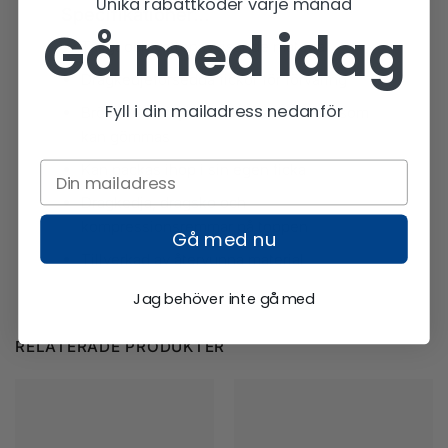
Unika rabattkoder varje månad
Specifikationer…
Gå med idag
Tåligt och vattenavvisande material
Dragkedjeförsedda fickor för förvaring
Fyll i din mailadress nedanför
Bröstrem och justerbara axelremmar som
kan gömmas
Kan packas ihop i sin egen ficka
Dragkedja, dragsko och
kompressionsremmar på toppen
Gå med nu
Tillverkad av återvunna material
Jag behöver inte gå med
RELATERADE PRODUKTER