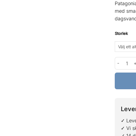
Patagonia
med smart
dagsvandr
Storlek
Patagonia
Lever
✓ Leve
✓ Vi s
✓ 14 d