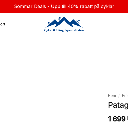
Sommar Deals - Upp till 40% rabatt på cyklar
ort
Hem
/
Fril
Patag
1 699