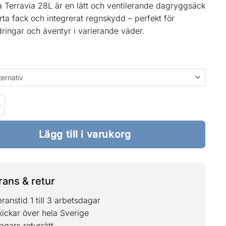
 Terravia 28L är en lätt och ventilerande dagryggsäck
a fack och integrerat regnskydd – perfekt för
ingar och äventyr i varierande väder.
 Terravia Pack 28L mängd
Lägg till i varukorg
ans & retur
ranstid 1 till 3 arbetsdagar
kickar över hela Sverige
agars returrätt