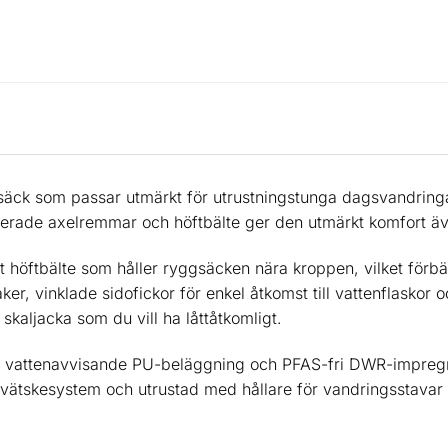
säck som passar utmärkt för utrustningstunga dagsvandringa
erade axelremmar och höftbälte ger den utmärkt komfort äv
t höftbälte som håller ryggsäcken nära kroppen, vilket förbät
r, vinklade sidofickor för enkel åtkomst till vattenflaskor o
 skaljacka som du vill ha låttåtkomligt.
n
vattenavvisande
PU
-beläggning och
PFAS
-fri
DWR
-impregn
ätskesystem och utrustad med hållare för vandringsstavar e