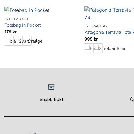
RYGGSÄCKAR
Totebag In Pocket
RYGGSÄCKAR
179
kr
Patagonia Terravia Tote
999
kr
+1
Snabb frakt
Ö