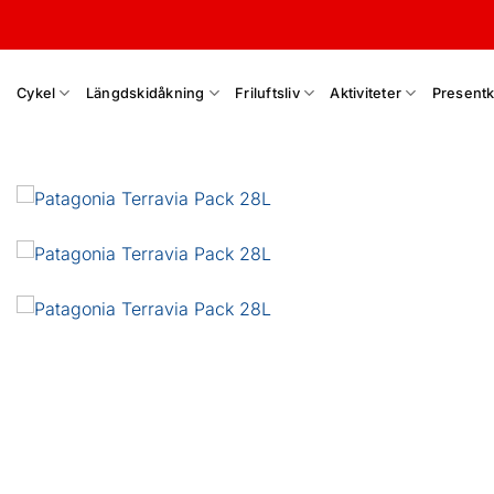
Skip
to
content
Cykel
Längdskidåkning
Friluftsliv
Aktiviteter
Presentk