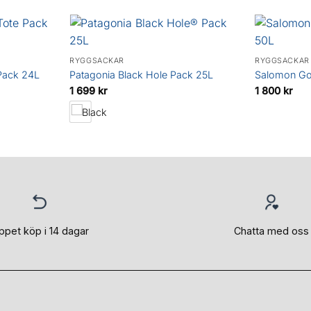
RYGGSÄCKAR
RYGGSÄCKAR
 Pack 24L
Patagonia Black Hole Pack 25L
Salomon Go
1 699
kr
1 800
kr
ppet köp i 14 dagar
Chatta med oss