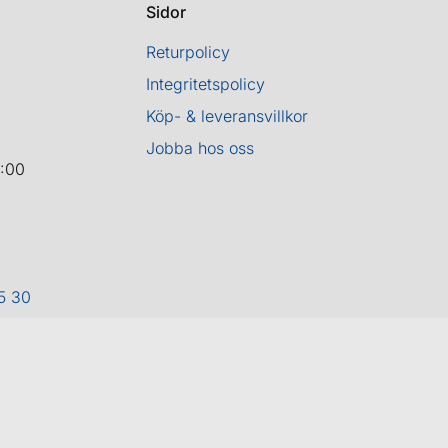
Sidor
Returpolicy
Integritetspolicy
Köp- & leveransvillkor
Jobba hos oss
8:00
5 30
ight 2026 ©
Cykel och Längdspecialisten
| Org.nr: 559208-3363