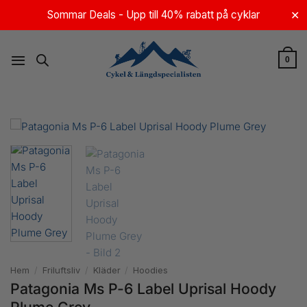
Skip
Sommar Deals - Upp till 40% rabatt på cyklar
✕
to
content
0
Hem
/
Friluftsliv
/
Kläder
/
Hoodies
Patagonia Ms P-6 Label Uprisal Hoody