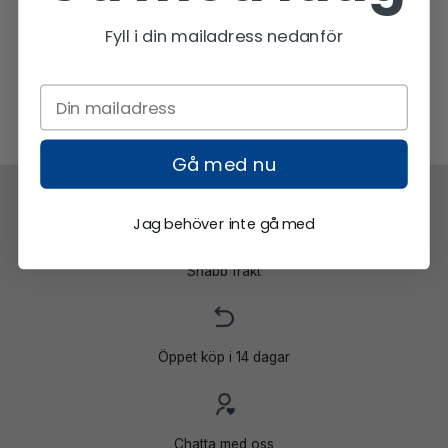
1
879 kr.
099 kr.
Fyll i din mailadress nedanför
Gå med nu
Jag behöver inte gå med
Snabb frakt
Öppet köp i 14 dagar
Chatta med oss