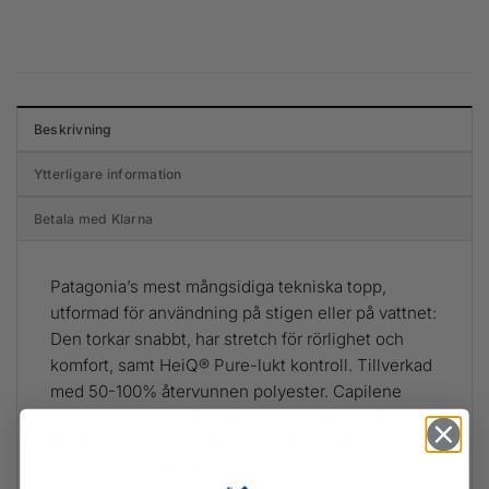
Beskrivning
Ytterligare information
Betala med Klarna
Patagonia’s mest mångsidiga tekniska topp,
utformad för användning på stigen eller på vattnet:
Den torkar snabbt, har stretch för rörlighet och
komfort, samt HeiQ® Pure-lukt kontroll. Tillverkad
med 50-100% återvunnen polyester. Capilene
Cool Daily gör dig bekväm när du arbetar hårt i
förhållanden som sträcker sig från svalt till varmt.
Fair Trade Certified™-sydd.