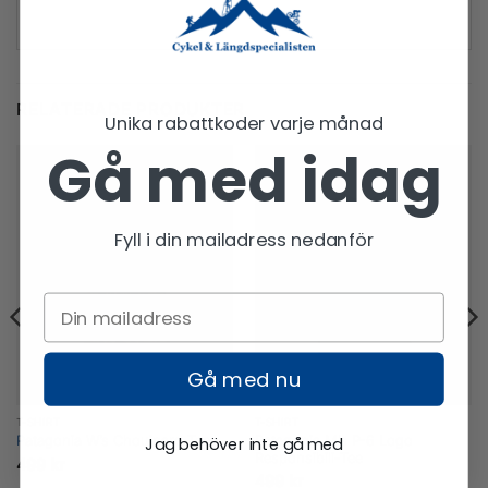
RELATERADE PRODUKTER
Unika rabattkoder varje månad
Gå med idag
Fyll i din mailadress nedanför
Gå med nu
T-SHIRT
T-SHIRT
Patagonia M’s P-6 Logo
Patagonia W’s Chouinard Tee
Jag behöver inte gå med
Responsibili-Tee
499
kr
499
kr