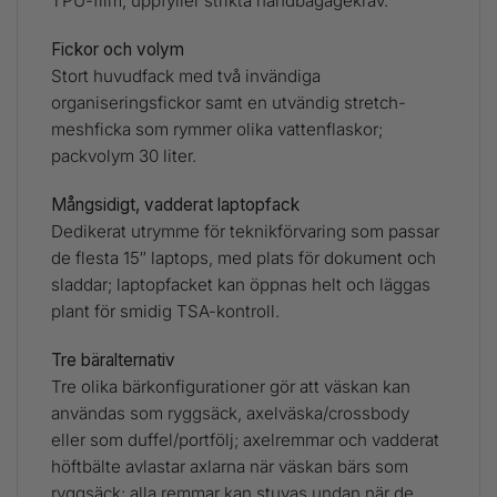
TPU-film; uppfyller strikta handbagagekrav.
Fickor och volym
Stort huvudfack med två invändiga
organiseringsfickor samt en utvändig stretch-
meshficka som rymmer olika vattenflaskor;
packvolym 30 liter.
Mångsidigt, vadderat laptopfack
Dedikerat utrymme för teknikförvaring som passar
de flesta 15″ laptops, med plats för dokument och
sladdar; laptopfacket kan öppnas helt och läggas
plant för smidig TSA-kontroll.
Tre bäralternativ
Tre olika bärkonfigurationer gör att väskan kan
användas som ryggsäck, axelväska/crossbody
eller som duffel/portfölj; axelremmar och vadderat
höftbälte avlastar axlarna när väskan bärs som
ryggsäck; alla remmar kan stuvas undan när de