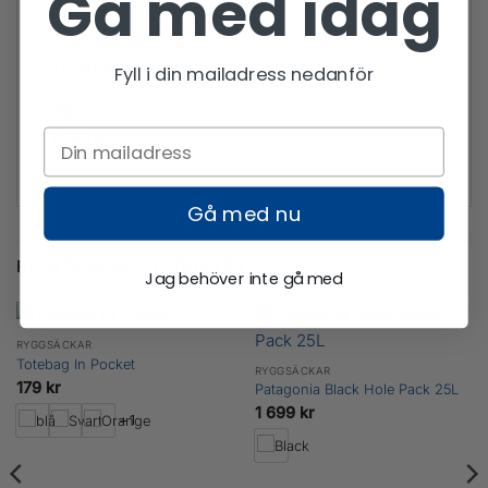
Gå med idag
Ursprungsland
Tillverkad i Vietnam.
Fyll i din mailadress nedanför
Vikt
1 290 g
Gå med nu
RELATERADE PRODUKTER
Jag behöver inte gå med
RYGGSÄCKAR
Totebag In Pocket
RYGGSÄCKAR
179
kr
Patagonia Black Hole Pack 25L
1 699
kr
+1