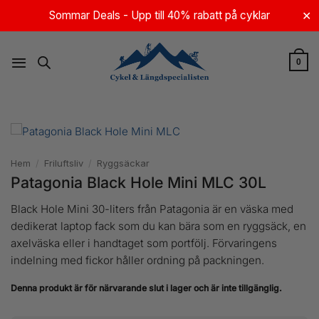
Skip
Sommar Deals - Upp till 40% rabatt på cyklar
✕
to
content
0
Hem
/
Friluftsliv
/
Ryggsäckar
Patagonia Black Hole Mini MLC 30L
Black Hole Mini 30-liters från Patagonia är en väska med
dedikerat laptop fack som du kan bära som en ryggsäck, en
axelväska eller i handtaget som portfölj. Förvaringens
indelning med fickor håller ordning på packningen.
Denna produkt är för närvarande slut i lager och är inte tillgänglig.