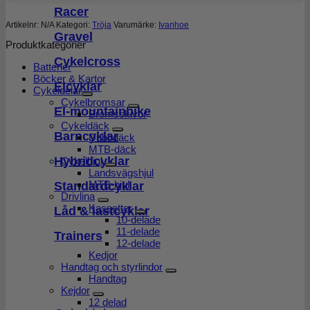
Racer
Artikelnr:
N/A
Kategori:
Tröja
Varumärke:
Ivanhoe
Gravel
Produktkategorier
Cykelcross
Batterier
Böcker & Kartor
Elcyklar
Cykeldelar
Cykelbromsar
El-mountainbike
Bromsskivor
Cykeldäck
Barncyklar
Dubbdäck
MTB-däck
Hybridcyklar
Cykelhjul
Landsvägshjul
MTB-hjul
Standardcyklar
Drivlina
Kassetter
Låd & lastcyklar
10-delade
11-delade
Trainers
12-delade
Kedjor
Handtag och styrlindor
Handtag
Kejdor
12 delad