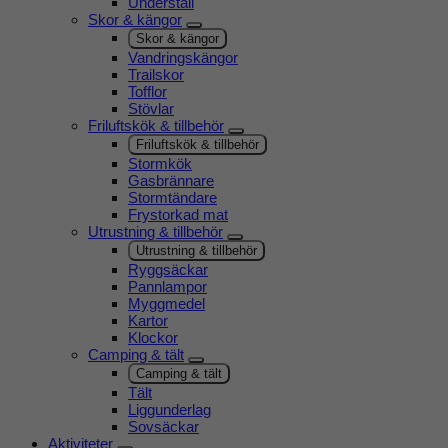
Underställ
Skor & kängor
Skor & kängor
Vandringskängor
Trailskor
Tofflor
Stövlar
Friluftskök & tillbehör
Friluftskök & tillbehör
Stormkök
Gasbrännare
Stormtändare
Frystorkad mat
Utrustning & tillbehör
Utrustning & tillbehör
Ryggsäckar
Pannlampor
Myggmedel
Kartor
Klockor
Camping & tält
Camping & tält
Tält
Liggunderlag
Sovsäckar
Aktiviteter