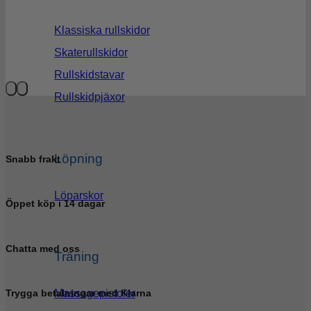
Klassiska rullskidor
Skaterullskidor
Rullskidstavar
Rullskidpjäxor
Löpning
Snabb frakt
Löparskor
Öppet köp i 14 dagar
Chatta med oss
Träning
Massagepistoler
Trygga betalningar med Klarna