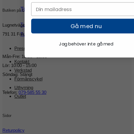
Topptur
Butiken på Lugnet
Turskidor
Gå med nu
Lugnetvägen 16
791 31 Falun
Turpjäxor
Jag behöver inte gå med
Presentkort
Mån-Fre: 10:00 - 18:00
Kontakt
Lör: 10:00 - 15:00
Verkstad
Söndag: Stängt
Förmånscykel
Uthyrning
Telefon:
079-585 55 30
Outlet
Sidor
Returpolicy