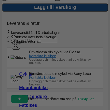
Beata
Full
Lägg till i varukorg
Zip
mängd
Leverans & retur
✓ Leveranstid 1 till 3 arbetsdagar
✓ Vi skickar över hela Sverige
Products
✓ 14 dagars returrätt
search
Privatleasa din cykel via Pleasa.
Kontakta butiken
Cykel
Upplägg och månadskostnad bekräftas av
butiken.
Förmånsleasa din cykel via Beny Local.
Cyklar
Kontakta butiken
Upplägg och månadskostnad bekräftas av
butiken.
Mountainbike
Trail / enduro
Lämna ett omdöme om oss på
Trustpilot
Fatbikes