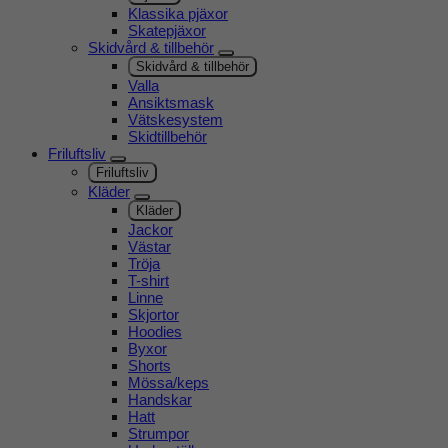
Klassika pjäxor
Skatepjäxor
Skidvård & tillbehör
Skidvård & tillbehör
Valla
Ansiktsmask
Vätskesystem
Skidtillbehör
Friluftsliv
Friluftsliv
Kläder
Kläder
Jackor
Västar
Tröja
T-shirt
Linne
Skjortor
Hoodies
Byxor
Shorts
Mössa/keps
Handskar
Hatt
Strumpor