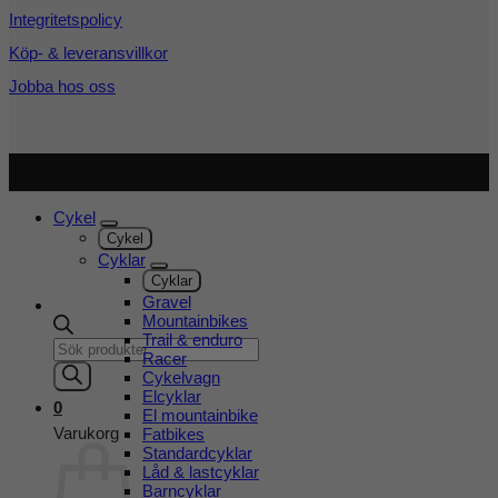
Integritetspolicy
Köp- & leveransvillkor
Jobba hos oss
Copyright 2026 ©
Cykel och Längdspecialisten
| Org.nr:
559208-3363
Cykel
Cykel
Cyklar
Cyklar
Gravel
Mountainbikes
Trail & enduro
Products
Racer
search
Cykelvagn
Elcyklar
0
El mountainbike
Varukorg
Fatbikes
Standardcyklar
Låd & lastcyklar
Barncyklar