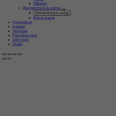
Tillbehör
Återhämtning & energi
Återhämtning & energi
Mat & energi
Presentkort
Kontakt
Verkstad
Förmånscykel
Uthyrning
Outlet