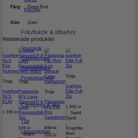
Färg
Deep Red
Klockor
Kön
Dam
Friluftskök & tillbehör
Relaterade produkter
Stormkök
Gasbrännare
Stormtändare
Tröja
Frystorkad mat
Tröja
Tröja
Ivanhoe
Ivanhoe
Ellie Full
Patagonia
Tröja
NLS
Zip
M’s Long-
ELM
Patagonia
Sleeved P-6
Camping & tält
M’s Fitz
1 895
kr
Logo
Roy
1 595
kr
Responsibili-
Sweatshirt
Tee
Sand
Tält
849
kr
599
kr
Liggunderlag
Det
Det
689
kr