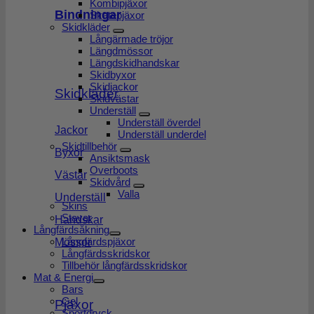
Kombipjäxor
Bindningar
Skatepjäxor
Skidkläder
Långärmade tröjor
Längdmössor
Längdskidhandskar
Skidbyxor
Skidjackor
Skidkläder
Skidvästar
Underställ
Underställ överdel
Jackor
Underställ underdel
Skidtillbehör
Byxor
Ansiktsmask
Overboots
Västar
Skidvård
Valla
Underställ
Skins
Stavar
Handskar
Långfärdsåkning
Långfärdspjäxor
Mössor
Långfärdsskridskor
Tillbehör långfärdsskridskor
Mat & Energi
Bars
Gel
Pjäxor
Sportdryck