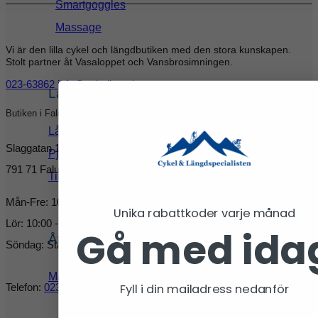
Smartgoggles
Massage
Vi är den lilla cykel och längdbutiken med den stora kunskapen.
Stolt partner åt Vasaloppet och Vansbrosimningen.
023-63862
info@cykellangd.se
Långfärdsåkning
Butiken i Falun
Långfärdsskridskor
Slaggatan 11
Pjäxor
791 71 Falun
Tillbehör
Mån-Fre: 10:00 - 18:00
Unika rabattkoder varje månad
Lör: 10:00 - 15:00
Gå med ida
Återhämning & energi
Söndag: Stängt
Mat & energi
Fyll i din mailadress nedanför
Telefon:
023-63862