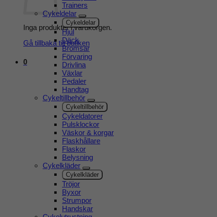
Trainers
Cykeldelar
Cykeldelar
Inga produkter i varukorgen.
Hjul
Däck
Gå tillbaka till butiken
Bromsar
Förvaring
0
Drivlina
Växlar
Pedaler
Handtag
Cykeltillbehör
Cykeltillbehör
Cykeldatorer
Pulsklockor
Väskor & korgar
Flaskhållare
Flaskor
Belysning
Cykelkläder
Cykelkläder
Tröjor
Byxor
Strumpor
Handskar
Cykelutrustning