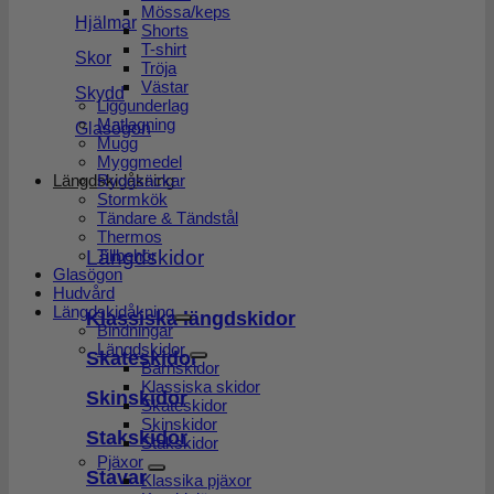
Mössa/keps
Hjälmar
Shorts
T-shirt
Skor
Tröja
Västar
Skydd
Liggunderlag
Matlagning
Glasögon
Mugg
Myggmedel
Längdskidåkning
Ryggsäckar
Stormkök
Tändare & Tändstål
Thermos
Tillbehör
Längdskidor
Glasögon
Hudvård
Längdskidåkning
Klassiska längdskidor
Bindningar
Längdskidor
Skateskidor
Barnskidor
Klassiska skidor
Skinskidor
Skateskidor
Skinskidor
Stakskidor
Stakskidor
Pjäxor
Stavar
Klassika pjäxor