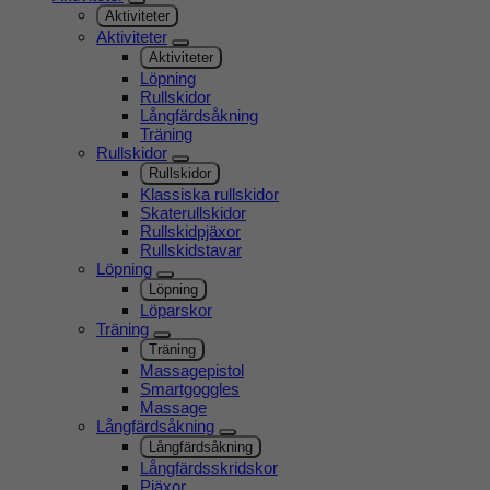
Aktiviteter
Aktiviteter
Aktiviteter
Löpning
Rullskidor
Långfärdsåkning
Träning
Rullskidor
Rullskidor
Klassiska rullskidor
Skaterullskidor
Rullskidpjäxor
Rullskidstavar
Löpning
Löpning
Löparskor
Träning
Träning
Massagepistol
Smartgoggles
Massage
Långfärdsåkning
Långfärdsåkning
Långfärdsskridskor
Pjäxor