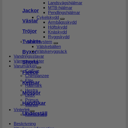
Landsvägshjälmar
MTB-hjälmar
Jackor
Pendlingshjälmar
Cykelskydd
Västar
Armbågsskydd
Höftskydd
Tröjor
Knäskydd
Ryggskydd
T-shirts
Vätskesystem
Vätskebälten
Byxor
Vätskeryggsäck
Vandringsstavar
Värmeprodukter
Shorts
Varumärken
CatEye
Fleece
Chimpanzee
Elite
Kepsar
Hällmark
Hestra
Mössor
LedX
Primus
Handskar
Wahoo
Vinterlek
Underställ
Åkmadrass
Beskrivning