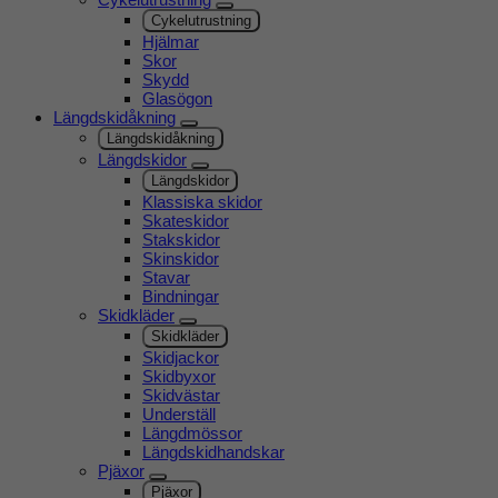
Cykelutrustning
Hjälmar
Skor
Skydd
Glasögon
Längdskidåkning
Längdskidåkning
Längdskidor
Längdskidor
Klassiska skidor
Skateskidor
Stakskidor
Skinskidor
Stavar
Bindningar
Skidkläder
Skidkläder
Skidjackor
Skidbyxor
Skidvästar
Underställ
Längdmössor
Längdskidhandskar
Pjäxor
Pjäxor