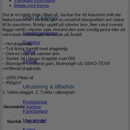
Ytterligare information
Betala med Klarna
Det är en härlig tröja i filtad ull. Jackan har ett klassiskt snitt där
Skor & kängor
flatlocksömmar i kontrast ger en smakfull designeffekt och bidrar
till fin passform. Brodyr upptill på vänster ärm, liten vävd svensk
flagga nertill i vänster sida. Använd den som smidig jacka eller ett
Vandringskängor
värmande mellanlager beroende på årstid!
Trailskor
– Hel dragkedja
– Två fickor framtill med dragkedja
Tofflor
– Diskret Logo på vänster ärm
– Storlek 34 i färgen Graphite marl 055
Stövlar
– Bluesign®-certifierat garn, Mulesingfri ull, OEKO-TEX®
certifierad dragkedja
– 100% Filtad ull
– 450g/m²
Utrustning & tillbehör
1. Vädra plagget. 2. Tvätta i ullprogram
Ryggsäckar
Varumärke
Ivanhoe
Pannlampor
Myggmedel
Storlek
38, 40, 42
Kartor