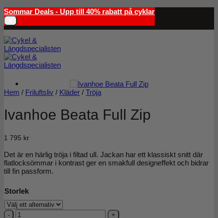
Skip
Sommar Deals - Upp till 40% rabatt på cyklar
to
✕
content
Hem
/
Friluftsliv
/
Kläder
/
Tröja
Ivanhoe Beata Full Zip
1 795
kr
Det är en härlig tröja i filtad ull. Jackan har ett klassiskt snitt där
flatlocksömmar i kontrast ger en smakfull designeffekt och bidrar
till fin passform.
Storlek
Ivanhoe