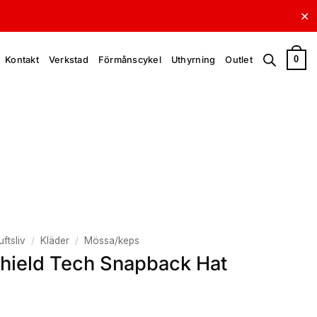
✕
0
Kontakt
Verkstad
Förmånscykel
Uthyrning
Outlet
uftsliv
/
Kläder
/
Mössa/keps
hield Tech Snapback Hat