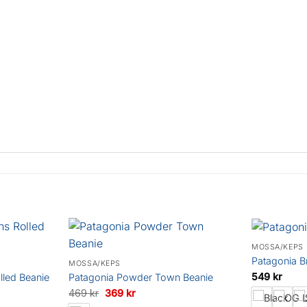
MÖSSA/KEPS
Patagonia B
MÖSSA/KEPS
549
kr
lled Beanie
Patagonia Powder Town Beanie
Det
Det
469
kr
369
kr
ursprungliga
nuvarande