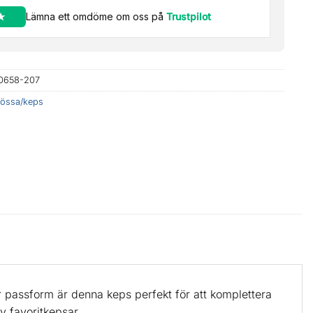
Lämna ett omdöme om oss på
Trustpilot
0658-207
össa/keps
ar passform är denna keps perfekt för att komplettera
v favoritkepsar.