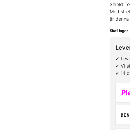
Shield Te
Med stret
är denna 
Slut i lager
Lever
✓ Leve
✓ Vi s
✓ 14 d