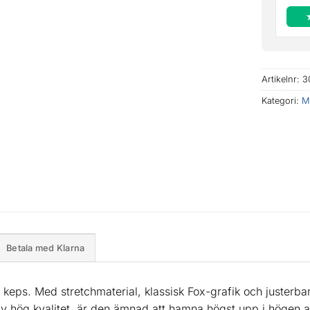
Artikelnr:
3
Kategori:
M
Betala med Klarna
k keps. Med stretchmaterial, klassisk Fox-grafik och justerb
 av hög kvalitet, är den ämnad att hamna högst upp i högen a