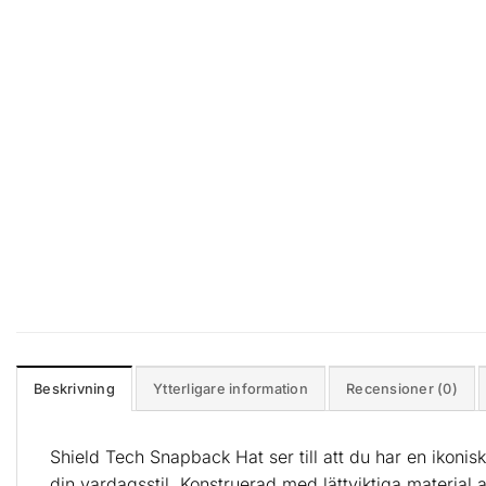
Beskrivning
Ytterligare information
Recensioner (0)
Shield Tech Snapback Hat ser till att du har en ikonis
din vardagsstil. Konstruerad med lättviktiga material