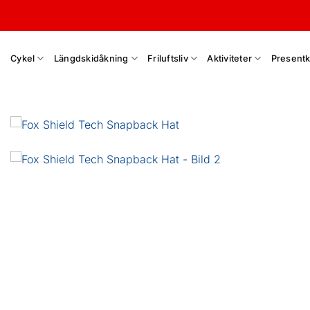
Skip
to
content
Cykel
Längdskidåkning
Friluftsliv
Aktiviteter
Presentk