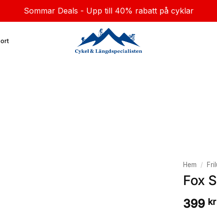
Sommar Deals - Upp till 40% rabatt på cyklar
ort
Hem
/
Fril
Fox S
399
kr