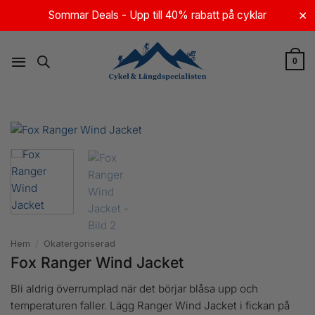
Skip
Sommar Deals - Upp till 40% rabatt på cyklar
✕
to
content
0
Hem
/
Okatergoriserad
Fox Ranger Wind Jacket
Bli aldrig överrumplad när det börjar blåsa upp och
temperaturen faller. Lägg Ranger Wind Jacket i fickan på