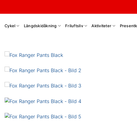
Skip
to
content
Cykel
Längdskidåkning
Friluftsliv
Aktiviteter
Presentk