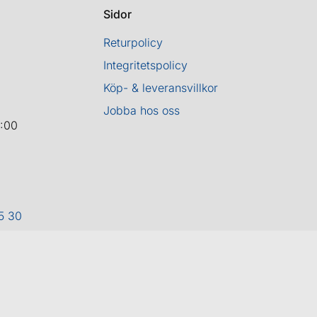
Sidor
Returpolicy
Integritetspolicy
Köp- & leveransvillkor
Jobba hos oss
8:00
5 30
ight 2026 ©
Cykel och Längdspecialisten
| Org.nr: 559208-3363