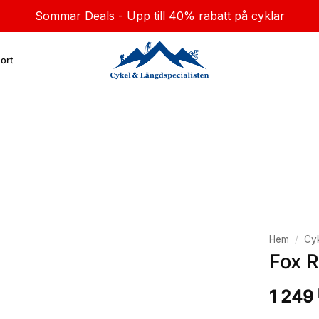
Sommar Deals - Upp till 40% rabatt på cyklar
ort
Hem
/
Cyk
Fox R
1 249