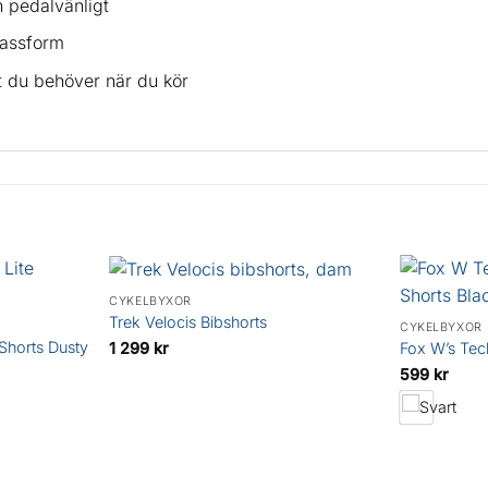
ch pedalvänligt
passform
t du behöver när du kör
CYKELBYXOR
Trek Velocis Bibshorts
CYKELBYXOR
Shorts Dusty
1 299
kr
Fox W’s Tecb
599
kr