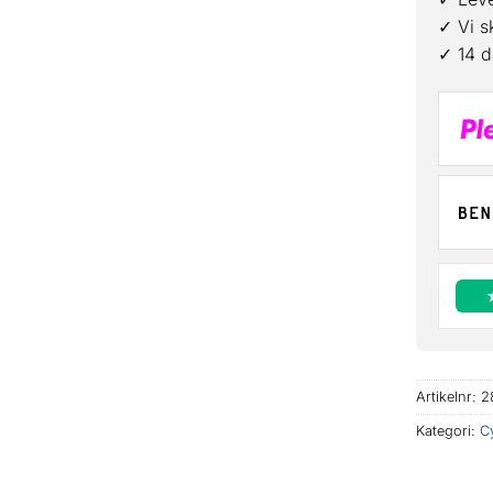
✓ Vi s
✓ 14 d
Artikelnr:
2
Kategori:
C