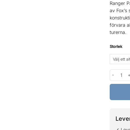
Ranger Pa
av Fox’s 
konstrukt
förvara a
turerna.
Storlek
Fox Range
Lever
✓ Leve