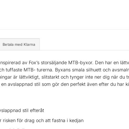
Betala med Klarna
spirerad av Fox’s storsäljande MTB-byxor. Den har en lättvik
och tuffaste MTB- turerna. Byxans smala silhuett och avsmal
ningar är lättviktigt, slitstarkt och tynger inte ner dig när 
 en avslappnad stil som gör den perfekt även efter du har kö
slappnad stil efteråt
sken för drag och att fastna i kedjan