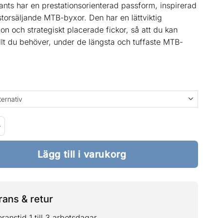
nts har en prestationsorienterad passform, inspirerad
storsäljande MTB-byxor. Den har en lättviktig
ion och strategiskt placerade fickor, så att du kan
llt du behöver, under de längsta och tuffaste MTB-
r Pants Black mängd
Lägg till i varukorg
ans & retur
ranstid 1 till 3 arbetsdagar