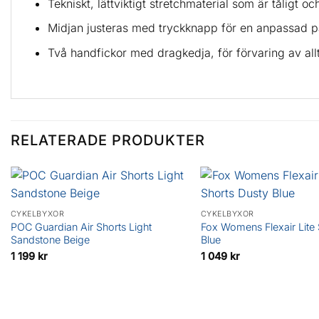
Tekniskt, lättviktigt stretchmaterial som är tåligt o
Midjan justeras med tryckknapp för en anpassad 
Två handfickor med dragkedja, för förvaring av all
RELATERADE PRODUKTER
CYKELBYXOR
CYKELBYXOR
POC Guardian Air Shorts Light
Fox Womens Flexair Lite 
Sandstone Beige
Blue
1 199
kr
1 049
kr