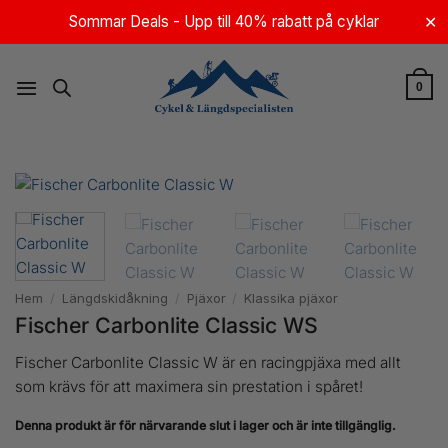
Skip
Sommar Deals - Upp till 40% rabatt på cyklar
✕
to
content
0
Hem
/
Längdskidåkning
/
Pjäxor
/
Klassika pjäxor
Fischer Carbonlite Classic WS
Fischer Carbonlite Classic W är en racingpjäxa med allt
som krävs för att maximera sin prestation i spåret!
Denna produkt är för närvarande slut i lager och är inte tillgänglig.