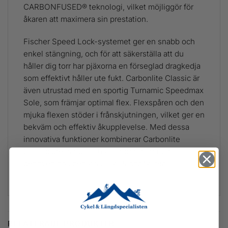
CARBONFUSED® teknologi, vilket möjliggör för
åkaren att maximera sin prestation.
Fischer Speed Lock-systemet ger en snabb och
enkel stängning, och för att säkerställa att du
håller dig torr har pjäxorna en förseglad dragkedja
som effektivt håller ute fukt. Carbonlite Classic är
även utrustad med en sportig Turnamic Speedmax
Sole, som främjar optimal flex. Flexspåren och den
mjuka flexen stöder i frånskjutningen, vilket ger en
bekväm och effektiv åkupplevelse. Med dessa
innovativa funktioner kombinerar Carbonlite
Classic prestanda och komfort för att möta
behoven hos den klassiska längdåkaren.
RELATERADE PRODUKTER