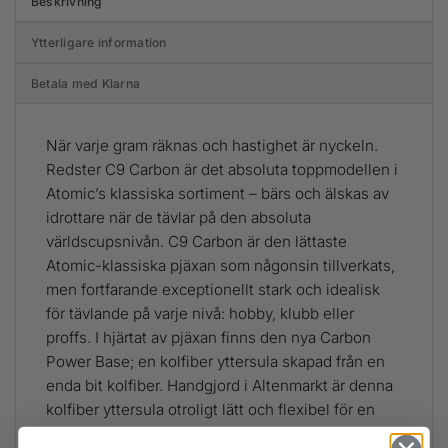
Beskrivning
Ytterligare information
Betala med Klarna
När varje gram räknas och hastighet är nyckeln.
Redster C9 Carbon är det absoluta toppmodellen i
Atomic’s klassiska sortiment – bärs och älskas av
idrottare när de tävlar på den absoluta
världscupsnivån. C9 Carbon är den lättaste
Atomic-klassiska pjäxan som någonsin tillverkats,
men fortfarande exceptionellt stark och idealisk
för tävlande på varje nivå: hobby, klubb eller
proffs. I hjärtat av pjäxan finns den nya Carbon
Power Base; en kolfiber yttersula skapad från en
enda bit kolfiber. Handgjord i Altenmarkt är denna
kolfiber yttersula otroligt lätt och flexibel för en
kraftfull och högpresterande spark. Det 3D Race