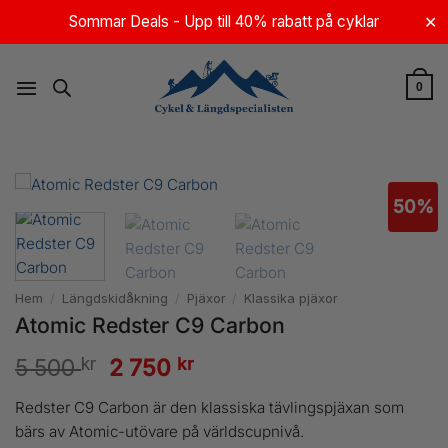
Skip
Sommar Deals - Upp till 40% rabatt på cyklar
✕
to
content
0
50%
Hem
/
Längdskidåkning
/
Pjäxor
/
Klassika pjäxor
Atomic Redster C9 Carbon
kr
Det
kr
Det
5 500
2 750
ursprungliga
nuvarande
Redster C9 Carbon är den klassiska tävlingspjäxan som
priset
priset
bärs av Atomic-utövare på världscupnivå.