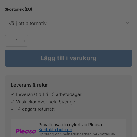
var:
är:
Skostorlek (EU)
5
2
500 kr.
750 kr.
Atomic Redster C9 Carbon mängd
Lägg till i varukorg
Leverans & retur
✓ Leveranstid 1 till 3 arbetsdagar
✓ Vi skickar över hela Sverige
✓ 14 dagars returrätt
Privatleasa din cykel via Pleasa.
Kontakta butiken
Upplägg och månadskostnad bekräftas av