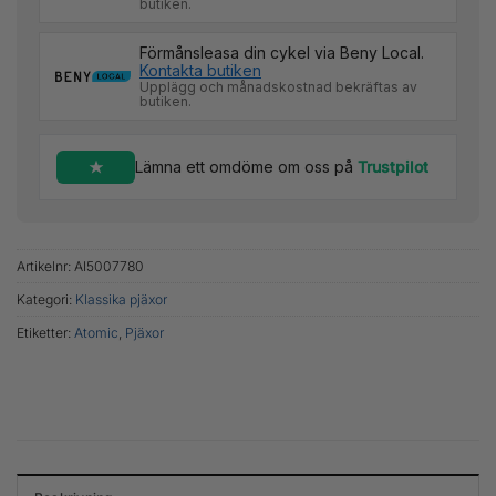
butiken.
Förmånsleasa din cykel via Beny Local.
Kontakta butiken
Upplägg och månadskostnad bekräftas av
butiken.
Lämna ett omdöme om oss på
Trustpilot
Artikelnr:
AI5007780
Kategori:
Klassika pjäxor
Etiketter:
Atomic
,
Pjäxor