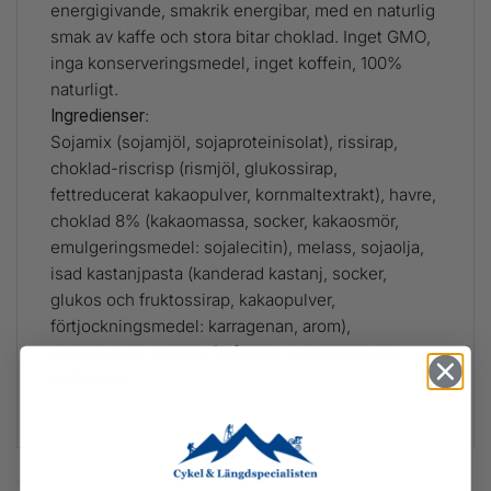
energigivande, smakrik energibar, med en naturlig
smak av kaffe och stora bitar choklad. Inget GMO,
inga konserveringsmedel, inget koffein, 100%
naturligt.
Ingredienser
:
Sojamix (sojamjöl, sojaproteinisolat), rissirap,
choklad-riscrisp (rismjöl, glukossirap,
fettreducerat kakaopulver, kornmaltextrakt), havre,
choklad 8% (kakaomassa, socker, kakaosmör,
emulgeringsmedel: sojalecitin), melass, sojaolja,
isad kastanjpasta (kanderad kastanj, socker,
glukos och fruktossirap, kakaopulver,
förtjockningsmedel: karragenan, arom),
kakaopulver, hampa, förångad sockerrörsjuice,
kaffearom