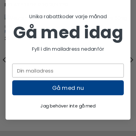
RELATERADE PRODUKTER
Unika rabattkoder varje månad
Gå med idag
BARS
MAT & ENERGI
Maurten Solid C 160
Umara U Caffeine 50mg
35
kr
Fyll i din mailadress nedanför
Gå med nu
Jag behöver inte gå med