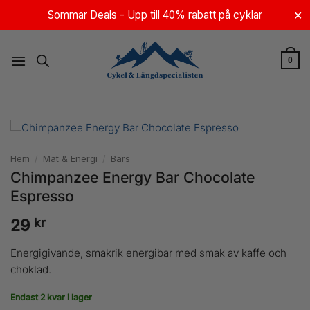
Skip
Sommar Deals - Upp till 40% rabatt på cyklar
✕
to
content
0
Hem
/
Mat & Energi
/
Bars
Chimpanzee Energy Bar Chocolate
Espresso
kr
29
Energigivande, smakrik energibar med smak av kaffe och
choklad.
Endast 2 kvar i lager