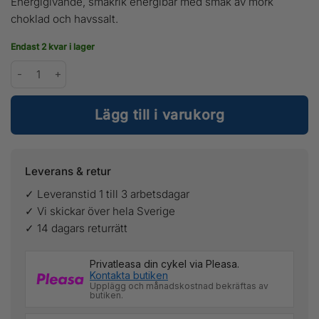
Energigivande, smakrik energibar med smak av mörk
choklad och havssalt.
Endast 2 kvar i lager
Chimpanzee Energy Bar Dark Chocolate/Sea salt mängd
Lägg till i varukorg
Leverans & retur
✓ Leveranstid 1 till 3 arbetsdagar
✓ Vi skickar över hela Sverige
✓ 14 dagars returrätt
Privatleasa din cykel via Pleasa.
Kontakta butiken
Upplägg och månadskostnad bekräftas av
butiken.