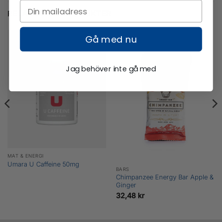
RELATERADE PRODUKTER
Gå med nu
Jag behöver inte gå med
MAT & ENERGI
Umara U Caffeine 50mg
BARS
Chimpanzee Energy Bar Apple &
Ginger
32,48
kr