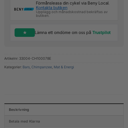
Förmånsleasa din cykel via Beny Local.
Kontakta butiken
Upplägg och månadskostnad bekräftas av
butiken.
Lämna ett omdöme om oss på
Trustpilot
Artikelnr:
33004-CH100078E
Kategorier:
Bars
,
Chimpanzee
,
Mat & Energi
Beskrivning
Betala med Klarna