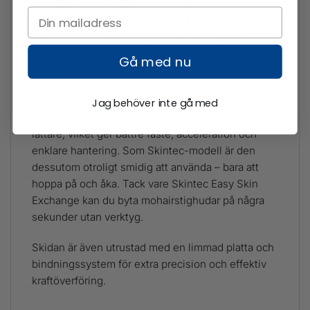
Den har flera av Redster-seriens
prestandafunktioner, som en sintrad Race Base
med World Cup-slipning och en ny, plattare
racingspets som sparar vikt och förbättrar
Gå med nu
kontrollen.
Kärnan med Stringer-förstärkning och
Jag behöver inte gå med
fiskbensstruktur gör att skidan komprimeras
lättare, vilket ger bättre fäste, acceleration och
enklare hantering. Som Skintec-modell är den
dessutom otroligt smidig att använda – bara att
hoppa på och åka. Tack vare Skintec Easy Skin
Exchange kan du byta mohairstighudar på några
sekunder utan verktyg.
Skidan är även utrustad med en limmad platta och
bindningssystem för extra precision och effektiv
kraftöverföring.