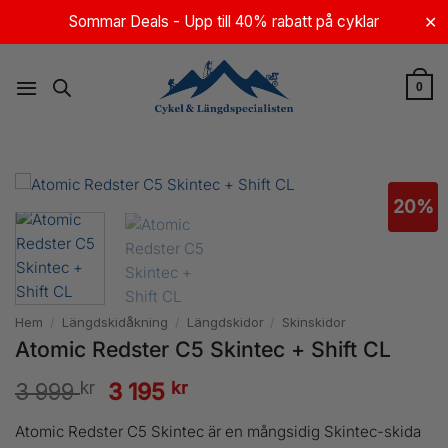
Skip
Sommar Deals - Upp till 40% rabatt på cyklar
✕
to
content
0
20%
Hem
/
Längdskidåkning
/
Längdskidor
/
Skinskidor
Atomic Redster C5 Skintec + Shift CL
kr
Det
kr
Det
3 999
3 195
ursprungliga
nuvarande
Atomic Redster C5 Skintec är en mångsidig Skintec-skida