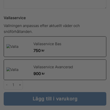
Vallaservice
Vallningen anpassas efter aktuellt väder och
snöförhållanden.
Vallaservice Bas
750
kr
Vallaservice Avancerad
900
kr
Atomic Redster C5 Skintec + Shift CL mängd
Lägg till i varukorg