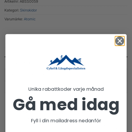
Artikelnr:
ABSS0059
Kategori:
Skinskidor
Varumärke:
Atomic
Beskrivning
Ytterligare information
Betala med Klarna
Unika rabattkoder varje månad
Gå med idag
Atomic Redster C5 Skintec är en mångsidig
Skintec-skida som kombinerar prestanda och
komfort – perfekt för dig som vill ha en
Fyll i din mailadress nedanför
välbalanserad skida för träning och motionsåkning.