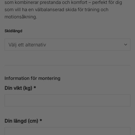
priset
priset
som kombinerar prestanda och komfort – perfekt för dig
som vill ha en välbalanserad skida för träning och
var:
är:
motionsåkning.
3
3
Skidlängd
999 kr.
195 kr.
Information för montering
Din vikt (kg)
*
Din längd (cm)
*