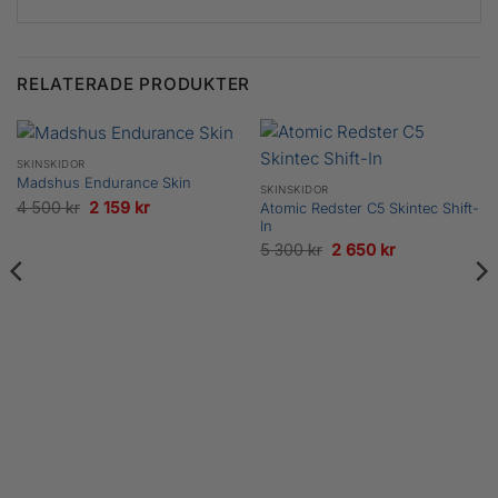
RELATERADE PRODUKTER
SKINSKIDOR
Madshus Endurance Skin
SKINSKIDOR
Det
Det
4 500
kr
2 159
kr
Atomic Redster C5 Skintec Shift-
In
ursprungliga
nuvarande
Det
Det
5 300
kr
2 650
kr
priset
priset
ursprungliga
nuvarande
var:
är:
priset
priset
4
2
var:
är:
500 kr.
159 kr.
5
2
300 kr.
650 kr.
e