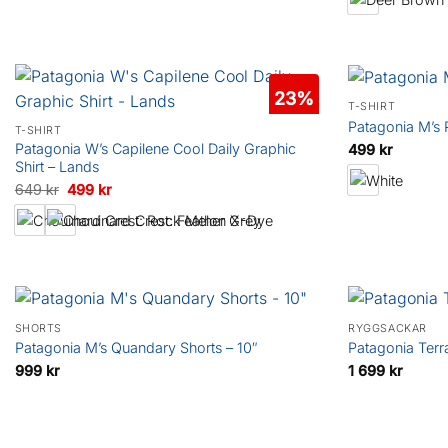
priset
var:
är:
var:
1
1
1
699 kr.
389 kr.
499 k
23%
T-SHIRT
Patagonia M’s 
T-SHIRT
Patagonia W’s Capilene Cool Daily Graphic
499
kr
Shirt – Lands
Det
Det
649
kr
499
kr
ursprungliga
nuvarande
priset
priset
var:
är:
649 kr.
499 kr.
SHORTS
RYGGSÄCKAR
Patagonia M’s Quandary Shorts – 10″
Patagonia Terr
999
kr
1 699
kr