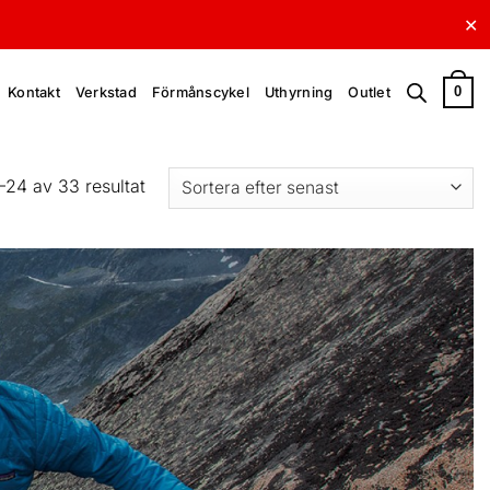
✕
0
Kontakt
Verkstad
Förmånscykel
Uthyrning
Outlet
Sortera
–24 av 33 resultat
efter
senaste