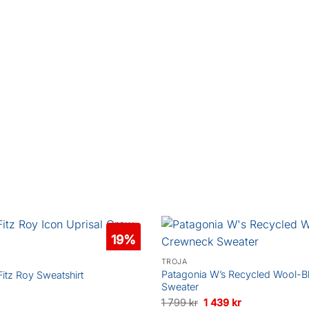
19%
TRÖJA
Patagonia W’s Recycled Wool-
Fitz Roy Sweatshirt
Sweater
Det
Det
Det
1 799
kr
1 439
kr
gliga
nuvarande