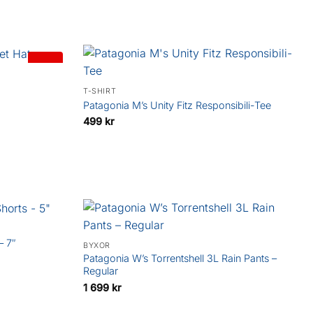
priset
priset
var:
är:
749 kr.
549 kr.
20%
T-SHIRT
Patagonia M’s Unity Fitz Responsibili-Tee
499
kr
– 7″
BYXOR
Patagonia W’s Torrentshell 3L Rain Pants –
Regular
1 699
kr