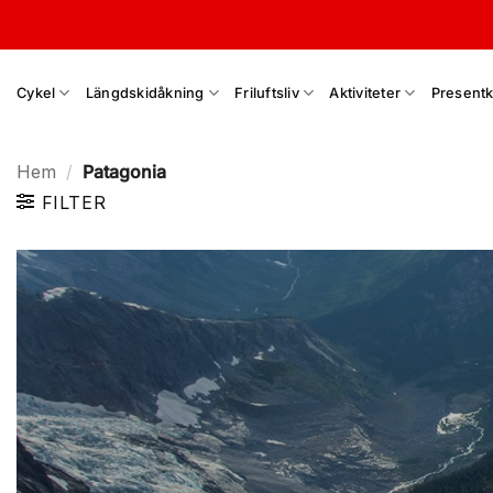
Skip
to
content
Cykel
Längdskidåkning
Friluftsliv
Aktiviteter
Presentk
Hem
/
Patagonia
FILTER