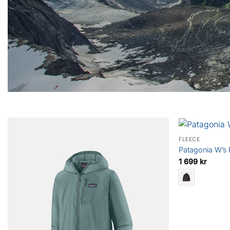
FLEECE
Patagonia W’s R
1 699
kr