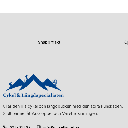
Snabb frakt
Ö
Vi är den lilla cykel och längdbutiken med den stora kunskapen.
Stolt partner åt Vasaloppet och Vansbrosimningen.
023-63862
info@cykellangd.se