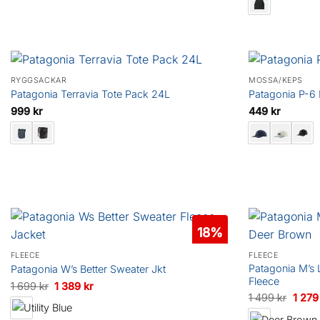
priset
var:
849 kr.
RYGGSÄCKAR
MÖSSA/KEPS
Patagonia Terravia Tote Pack 24L
Patagonia P-6 
999
kr
449
kr
18%
FLEECE
FLEECE
Patagonia M’s 
Patagonia W’s Better Sweater Jkt
Fleece
Det
Det
1 699
kr
1 389
kr
Det
1 499
kr
1 27
ursprungliga
nuvarande
urspr
priset
priset