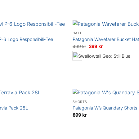
priset
är:
1
r.
279 kr.
HATT
P-6 Logo Responsibili-Tee
Patagonia Wavefarer Bucket Hat
Det
Det
499
kr
399
kr
ursprungliga
nuvarande
priset
priset
var:
är:
499 kr.
399 kr.
SHORTS
avia Pack 28L
Patagonia W’s Quandary Shorts 
899
kr