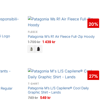
20%
FLEECE
6 Logo
Patagonia W’s R1 Air Fleece Full-Zip Hoody
Det
Det
1 799
kr
1 439
kr
ursprungliga
nuvarande
priset
priset
var:
är:
1
1
799 kr.
439 kr.
27%
T-SHIRT
Patagonia M’s L/S Capilene® Cool Daily
 Regular
Graphic Shirt – Lands
Det
Det
749
kr
549
kr
ursprungliga
nuvarande