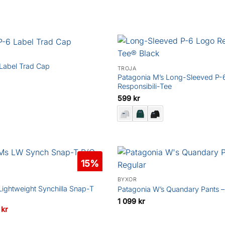
ursprungliga
nuvarande
priset
priset
priset
är:
var:
är:
689 kr.
1
1
799 kr.
439 kr.
Label Trad Cap
TRÖJA
Patagonia M’s Long-Sleeved P-
Responsibili-Tee
599
kr
15%
BYXOR
Lightweight Synchilla Snap-T
Patagonia W’s Quandary Pants –
1 099
kr
Det
9
kr
ungliga
nuvarande