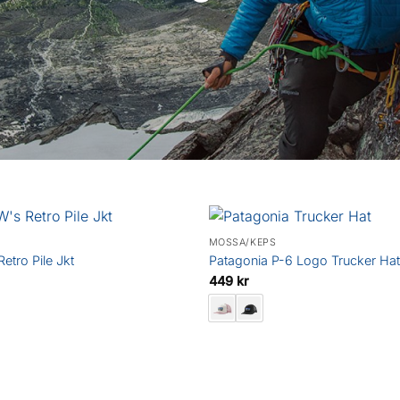
MÖSSA/KEPS
etro Pile Jkt
Patagonia P-6 Logo Trucker Hat
449
kr