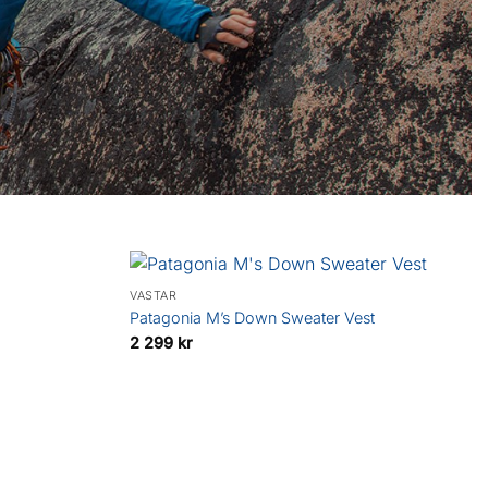
VÄSTAR
Patagonia M’s Down Sweater Vest
2 299
kr