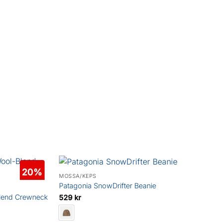
20%
MÖSSA/KEPS
Patagonia SnowDrifter Beanie
Blend Crewneck
529
kr