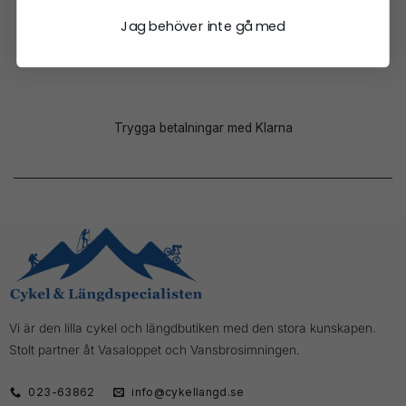
Jag behöver inte gå med
Chatta med oss
Trygga betalningar med Klarna
Vi är den lilla cykel och längdbutiken med den stora kunskapen.
Stolt partner åt Vasaloppet och Vansbrosimningen.
023-63862
info@cykellangd.se