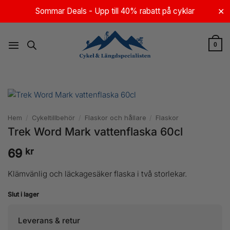
Skip
Sommar Deals - Upp till 40% rabatt på cyklar
✕
to
content
0
Hem
/
Cykeltillbehör
/
Flaskor och hållare
/
Flaskor
Trek Word Mark vattenflaska 60cl
kr
69
Klämvänlig och läckagesäker flaska i två storlekar.
Slut i lager
Leverans & retur