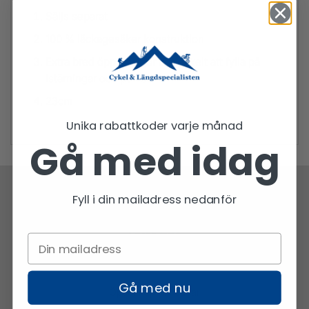
Säljs separat
100 % läckagesäker konstruktion
Extra bred öppning gör det enkelt att fylla på
istärningar och pulver
23cm
Unika rabattkoder varje månad
Gå med idag
Fyll i din mailadress nedanför
Snabb frakt
Gå med nu
Öppet köp i 14 dagar