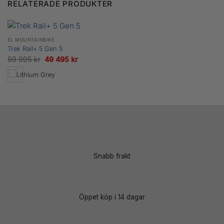
RELATERADE PRODUKTER
EL MOUNTAINBIKE
Trek Rail+ 5 Gen 5
Det
Det
59 995
kr
49 495
kr
ursprungliga
nuvarande
priset
priset
var:
är:
59
49
995 kr.
495 kr.
Snabb frakt
Öppet köp i 14 dagar