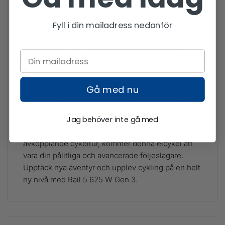
bromskraft.
Denna elcykel har också smarta funktioner som en
Fyll i din mailadress nedanför
inbyggd RideControl ONE-display som ger dig
översikt över dina inställningar och prestanda i
realtid. Den är också kompatibel med RideControl
App, vilket ger dig möjlighet att anpassa dina
inställningar och analysera dina turer.
Gå med nu
Sammanfattningsvis är Rail 5 625 W Gen 3 en
elcykel som tar dig längre och snabbare med stil
Jag behöver inte gå med
och prestanda. Oavsett om du vill utforska terräng,
pendla till jobbet eller bara njuta av en
avkopplande cykeltur, kommer denna elcykel att
vara din pålitliga och avancerade följeslagare.
Upptäck nya äventyr och upplev cykling på en helt
ny nivå med Rail 5 625 W Gen 3.