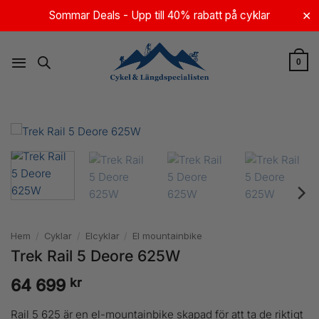
Skip
Sommar Deals - Upp till 40% rabatt på cyklar
✕
to
content
0
Hem
/
Cyklar
/
Elcyklar
/
El mountainbike
Trek Rail 5 Deore 625W
kr
64 699
Rail 5 625 är en el-mountainbike skapad för att ta de riktigt