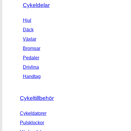
Cykeldelar
Hjul
Däck
Växlar
Bromsar
Pedaler
Drivlina
Handtag
Cykeltillbehör
Cykeldatorer
Pulsklockor