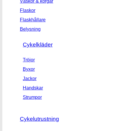
Väskor & korgar
Flaskor
Flaskhållare
Belysning
Cykelkläder
Tröjor
Byxor
Jackor
Handskar
Strumpor
Cykelutrustning