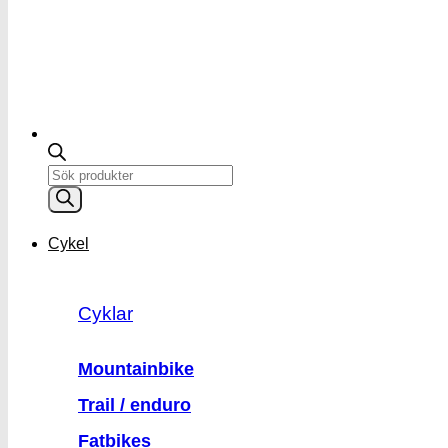
Products
search
Cykel
Cyklar
Mountainbike
Trail / enduro
Fatbikes