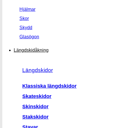
Hjälmar
Skor
Skydd
Glasögon
Längdskidåkning
Längdskidor
Klassiska längdskidor
Skateskidor
Skinskidor
Stakskidor
Stavar