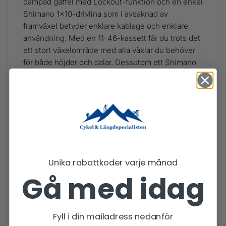
dämpad gaffel med Lockout-funktion och en enkel
Shimano 1×10-drivlina som i avsaknad av
framväxel betyder enklare kablage och enklare
användning. Med en 11-46-kassett får du trots det
ett stort växelområde med alla växlar du behöver
för både höjder och dalar. Dessutom ett Shimano
dynamonav som driver de medföljande fram- och
baklamporna, skivbromsar, ergonomiska handtag,
skärmar, en MIK-kompatibel pakethållare och
Blendr-styrstam som gör det enkelt att montera
tillbehör.
Slutord
Dual Sport 3 Equipped är snabb och effektiv på
Unika rabattkoder varje månad
asfalt, greppsäker och betryggande på grus. Den
Gå med idag
har en tålig och enkel 1x-drivlina från Shimano,
massor av tillbehör för pendling och
inköpsärenden samt ett dynamonav som driver
Fyll i din mailadress nedanför
fram- och baklamporna.