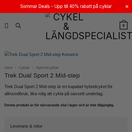
Skip
Sommar Deals - Upp till 40% rabatt på cyklar
✕
to
content
0
Hem
Cyklar
Hybridcyklar
/
/
Trek Dual Sport 2 Mid-step
Trek Dual Sport 2 Mid-step är en kapabel hybridcykel för
allroundbruk, lika rolig att cykla på oavsett underlag.
Denna produkt är för närvarande slut i lager och är inte tillgänglig.
Leverans & retur