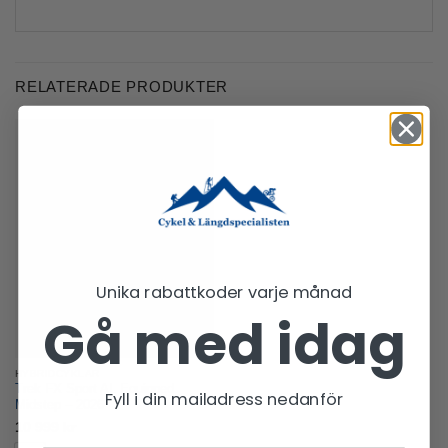
RELATERADE PRODUKTER
Unika rabattkoder varje månad
Gå med idag
HYBRIDCYKLAR
Trek FX Sport AL Equipped
Fyll i din mailadress nedanför
Midstep – 2026
10 999
kr