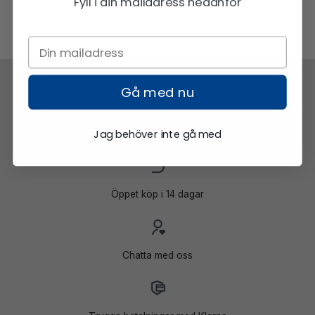
Fyll i din mailadress nedanför
Gå med nu
Jag behöver inte gå med
Snabb frakt
Öppet köp i 14 dagar
Chatta med oss