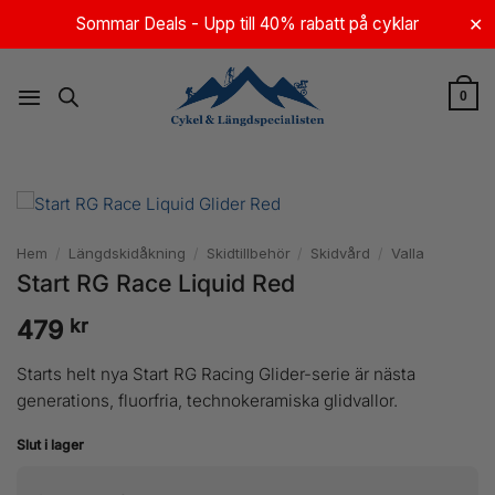
Skip
Sommar Deals - Upp till 40% rabatt på cyklar
✕
to
content
0
Hem
/
Längdskidåkning
/
Skidtillbehör
/
Skidvård
/
Valla
Start RG Race Liquid Red
kr
479
Starts helt nya Start RG Racing Glider-serie är nästa
generations, fluorfria, technokeramiska glidvallor.
Slut i lager