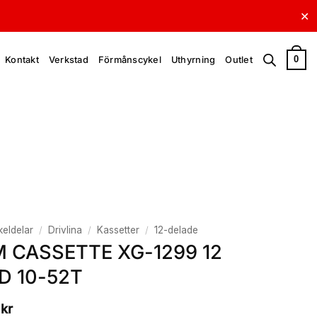
✕
0
Kontakt
Verkstad
Förmånscykel
Uthyrning
Outlet
eldelar
/
Drivlina
/
Kassetter
/
12-delade
 CASSETTE XG-1299 12
D 10-52T
9
kr