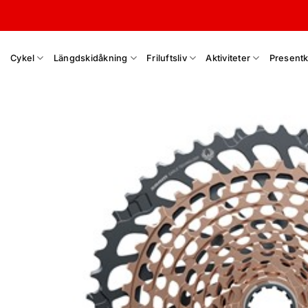
Skip
to
content
Cykel
Längdskidåkning
Friluftsliv
Aktiviteter
Presentk