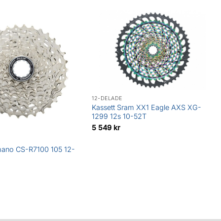
12-DELADE
Kassett Sram XX1 Eagle AXS XG-
1299 12s 10-52T
5 549
kr
mano CS-R7100 105 12-