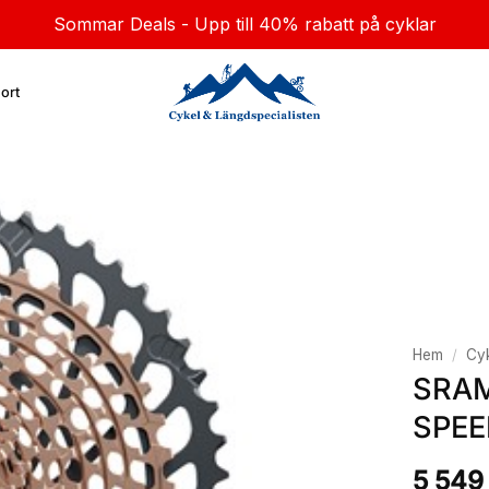
Sommar Deals - Upp till 40% rabatt på cyklar
ort
Hem
/
Cyk
SRAM
SPEE
5 54