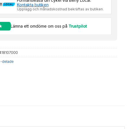
Förmånsleasa din cykel via Beny Local.
Kontakta butiken
Upplägg och månadskostnad bekräftas av butiken.
Lämna ett omdöme om oss på
Trustpilot
418107000
2-delade