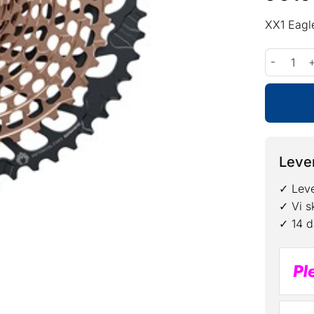
XX1 Eagl
SRAM CAS
Lever
✓ Leve
✓ Vi s
✓ 14 d