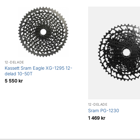
12-DELADE
Kassett Sram Eagle XG-1295 12-
delad 10-50T
5 550
kr
12-DELADE
Sram PG-1230
1 469
kr