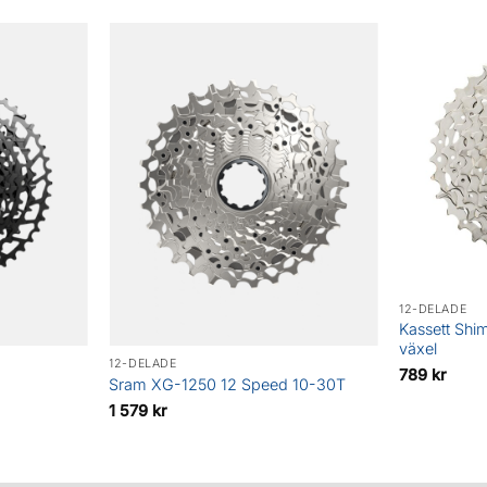
12-DELADE
Kassett Shi
växel
12-DELADE
789
kr
Sram XG-1250 12 Speed 10-30T
1 579
kr