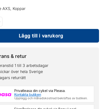
e AXS, Koppar
SETTE XG-1299 12 SPEED 10-52T mängd
Lägg till i varukorg
ans & retur
ranstid 1 till 3 arbetsdagar
kickar över hela Sverige
agars returrätt
Privatleasa din cykel via Pleasa.
Kontakta butiken
Upplägg och månadskostnad bekräftas av butiken.