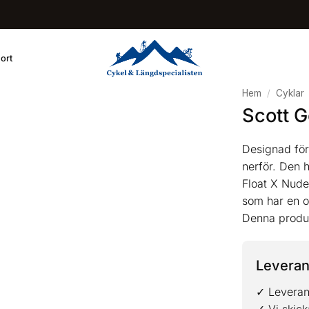
ort
Hem
/
Cyklar
Scott G
Designad för
nerför. Den 
Float X Nude
som har en ou
Denna produkt
Leveran
✓ Leverans