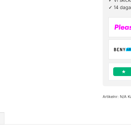
✓ Vi skick
✓ 14 dagar
Artikelnr:
N/A
K