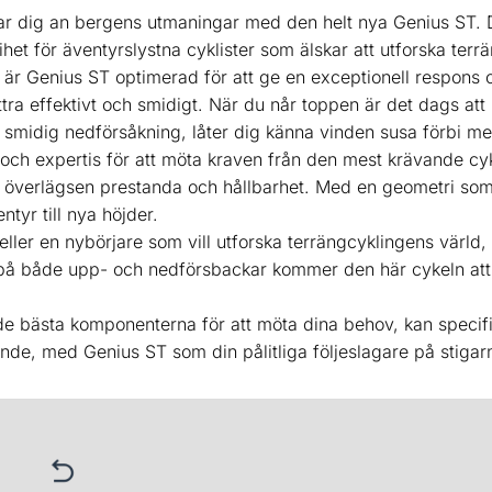
r dig an bergens utmaningar med den helt nya Genius ST. D
et för äventyrslystna cyklister som älskar att utforska terr
Genius ST optimerad för att ge en exceptionell respons och
ttra effektivt och smidigt. När du når toppen är det dags att
smidig nedförsåkning, låter dig känna vinden susa förbi m
 expertis för att möta kraven från den mest krävande cyklis
la överlägsen prestanda och hållbarhet. Med en geometri som
ntyr till nya höjder.
ller en nybörjare som vill utforska terrängcyklingens värld
på både upp- och nedförsbackar kommer den här cykeln att fö
e bästa komponenterna för att möta dina behov, kan specifi
de, med Genius ST som din pålitliga följeslagare på stigar