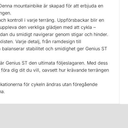
enna mountainbike är skapad för att erbjuda en
ängen.
 kontroll i varje terräng. Uppförsbackar blir en
 uppleva den verkliga glädjen med att cykla –
edan du smidigt navigerar genom stigar och hinder.
ten. Varje detalj, från ramdesign till
 balanserar stabilitet och smidighet ger Genius ST
, är Genius ST den ultimata följeslagaren. Med dess
ra dig dit du vill, oavsett hur krävande terrängen
kationerna för cykeln ändras utan föregående
na.