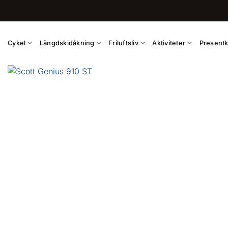
Skip
to
content
Cykel
Längdskidåkning
Friluftsliv
Aktiviteter
Presentk