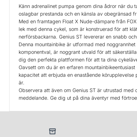
Känn adrenalinet pumpa genom dina ådror när du ta
oslagbar prestanda och en känsla av obegränsad frih
Med en framtagen Float X Nude-dämpare från FOX är 
lek med denna cykel, som är konstruerad för att klä
nerförsbackarna. Genius ST levererar en snabb och 
Denna mountainbike är utformad med noggrannhet och
komponentval, är noggrant utvald för att säkerstäl
dig den perfekta plattformen för att ta dina cykeläve
Oavsett om du är en erfaren mountainbikeentusiast e
kapacitet att erbjuda en enastående körupplevelse 
är.
Observera att även om Genius ST är utrustad med d
meddelande. Ge dig ut på dina äventyr med förtroen