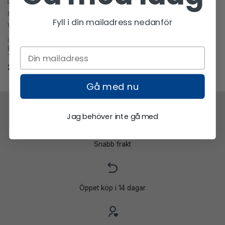
Fyll i din mailadress nedanför
LANDSVÄGSHJUL
Bontrager Paradigm Comp 25
TLR Disc Road Wheel Front
2 999
kr
Gå med nu
Jag behöver inte gå med
Snabb frakt
Öppet köp i 14 dagar