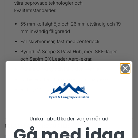
våra beprövade teknologier och
kvalitetsstandarder.
55 mm kolfälghöjd och 26 mm utvändig och 19
mm invändig fälgbredd
För skivbromsar, fäst med centerlock
Byggd på Scope 3 Pawl Hub, med SKF-lager
och Sapim CX Leader Aero-ekrar.
Tubeless ready och inklusive ventiler
Förberedd för Shimano och Campagnolo
Vikt: 1,725 ​​gram
Unika rabattkoder varje månad
RELATERADE PRODUKTER
Gå med idag