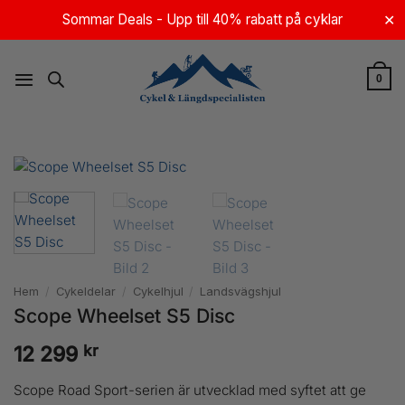
Skip
Sommar Deals - Upp till 40% rabatt på cyklar
✕
to
content
0
Hem
/
Cykeldelar
/
Cykelhjul
/
Landsvägshjul
Scope Wheelset S5 Disc
kr
12 299
Scope Road Sport-serien är utvecklad med syftet att ge