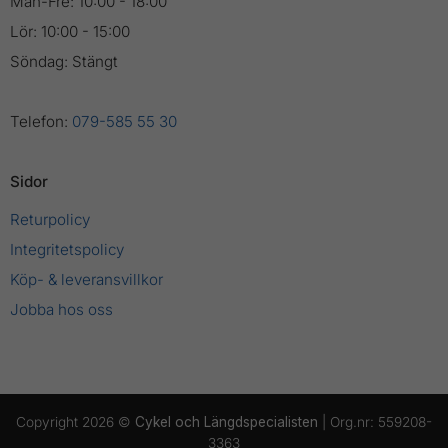
Mån-Fre: 10:00 - 18:00
Lör: 10:00 - 15:00
Söndag: Stängt
Telefon:
079-585 55 30
Sidor
Returpolicy
Integritetspolicy
Köp- & leveransvillkor
Jobba hos oss
Copyright 2026 ©
Cykel och Längdspecialisten
| Org.nr: 559208-
3363