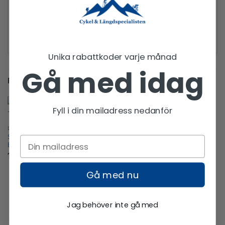
svarta färg med reflexkant gör det också synligt
och säkert även i mörkret.
Unika rabattkoder varje månad
Gå med idag
RELATERADE PRODUKTER
Fyll i din mailadress nedanför
DUBBDÄCK
DUBBDÄCK
Schwalbe Ice Spiker PRO TL-
Schwalbe Ice Spiker Pro
Easy 29×2,25
Kanttråd
1 499
kr
1 150
kr
Gå med nu
Jag behöver inte gå med