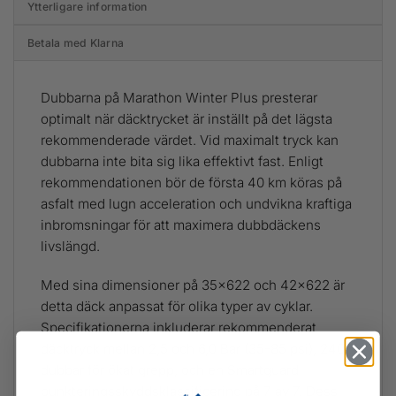
Ytterligare information
Betala med Klarna
Dubbarna på Marathon Winter Plus presterar
optimalt när däcktrycket är inställt på det lägsta
rekommenderade värdet. Vid maximalt tryck kan
dubbarna inte bita sig lika effektivt fast. Enligt
rekommendationen bör de första 40 km köras på
asfalt med lugn acceleration och undvikna kraftiga
inbromsningar för att maximera dubbdäckens
livslängd.
Med sina dimensioner på 35×622 och 42×622 är
detta däck anpassat för olika typer av cyklar.
Specifikationerna inkluderar rekommenderat
däcktryck mellan 2,5 och 6,0 Bar (35-85 psi), 240
dubbar för ökat grepp, och en Smartguard
punkteringsskyddsklassificering på 7 av 7. Dess