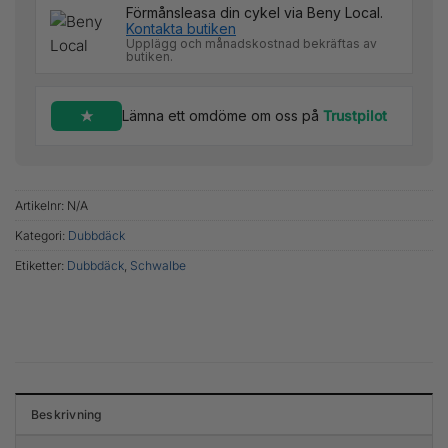
Förmånsleasa din cykel via Beny Local.
Kontakta butiken
Upplägg och månadskostnad bekräftas av
butiken.
Lämna ett omdöme om oss på
Trustpilot
Artikelnr:
N/A
Kategori:
Dubbdäck
Etiketter:
Dubbdäck
,
Schwalbe
Beskrivning