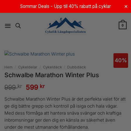
Skip
Sommar Deals - Upp till 40% rabatt på cyklar
✕
to
content
0
40%
Hem
/
Cykeldelar
/
Cykeldäck
/
Dubbdäck
Schwalbe Marathon Winter Plus
kr
Det
kr
Det
999
599
ursprungliga
nuvarande
Schwalbe Marathon Winter Plus är det perfekta valet för att
priset
priset
ge dig bättre grepp och kontroll på isiga och hala vägar.
Med dess förmåga att hantera snäva svängar och kraftiga
var:
är:
inbromsningar ger den dig en känsla av säkerhet även
999 kr.
599 kr.
under de mest utmanande förhållandena.