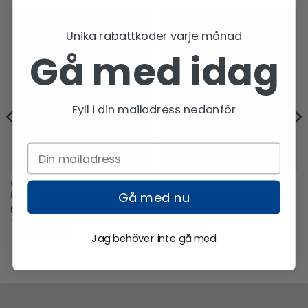
Unika rabattkoder varje månad
Gå med idag
Fyll i din mailadress nedanför
MÖSSA/KEPS
MÖSSA/KEPS
Gå med nu
Patagonia Brodeo Beanie
Patagonia P-6 Logo Trucker Hat
549
kr
449
kr
Jag behöver inte gå med