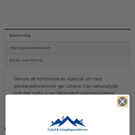
Beskrivning
Ytterligare information
Betala med Klarna
Genom att kombinera en klassisk stil med
prestandafunktioner ger Urbane Cap vattenskydd
och drar nytta av en lättanvänd spännejustering.
RELATERADE PRODUKTER