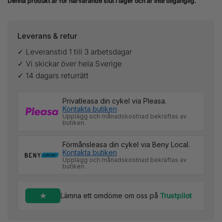
Denna produkt är för närvarande slut i lager och är inte tillgänglig.
Leverans & retur
✓ Leveranstid 1 till 3 arbetsdagar
✓ Vi skickar över hela Sverige
✓ 14 dagars returrätt
Privatleasa din cykel via Pleasa.
Kontakta butiken
Upplägg och månadskostnad bekräftas av
butiken.
Förmånsleasa din cykel via Beny Local.
Kontakta butiken
Upplägg och månadskostnad bekräftas av
butiken.
Lämna ett omdöme om oss på
Trustpilot