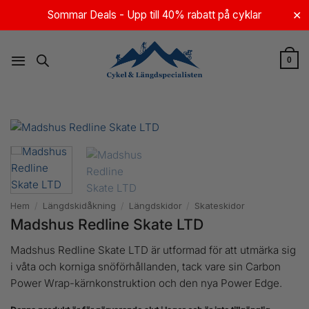
Skip
Sommar Deals - Upp till 40% rabatt på cyklar
✕
to
content
0
Hem
/
Längdskidåkning
/
Längdskidor
/
Skateskidor
Madshus Redline Skate LTD
Madshus Redline Skate LTD är utformad för att utmärka sig
i våta och korniga snöförhållanden, tack vare sin Carbon
Power Wrap-kärnkonstruktion och den nya Power Edge.